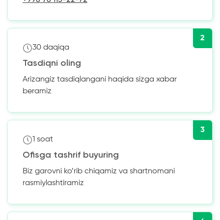
2
30 daqiqa
Tasdiqni oling
Arizangiz tasdiqlangani haqida sizga xabar
beramiz
3
1 soat
Ofisga tashrif buyuring
Biz garovni ko’rib chiqamiz va shartnomani
rasmiylashtiramiz