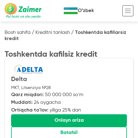
Oʻzbek
Pul hozir va shu yerda
Bosh sahifa
/
Kreditni tanlash
/
Toshkentda kafillarsiz
kredit
Garov evaziga kredit
Toshkentda kafilsiz kredit
Avto garov evaziga kredit
Ko’chmas mulk garov evaziga kredit
Foydali
Maxsus texnika garov evaziga kredit
Kreditingizning hayotiy tsikli
Delta
MKT, Litsenziya №28
Kredit onlayn
Kalkulyator
Qarz miqdori:
50 000 000 so'm
Tadbirkorlar uchun onlayn kredit
Muddati:
24 oygacha
Ortiqcha to'lov:
yiliga 25% dan
O‘zini o‘zi band qilganlar uchun onlayn
kredit
Onlayn ariza
Batafsil