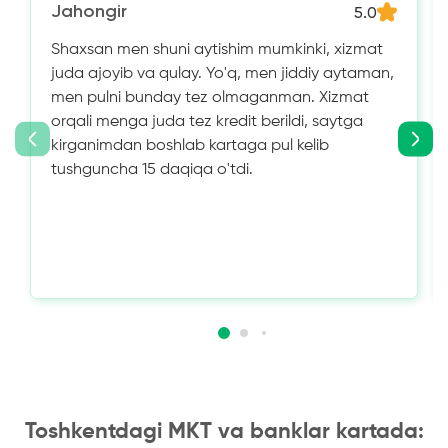
Jahongir
5.0
Shaxsan men shuni aytishim mumkinki, xizmat
juda ajoyib va ​​qulay. Yo'q, men jiddiy aytaman,
men pulni bunday tez olmaganman. Xizmat
orqali menga juda tez kredit berildi, saytga
kirganimdan boshlab kartaga pul kelib
tushguncha 15 daqiqa o'tdi.
Toshkentdagi MKT va banklar kartada: