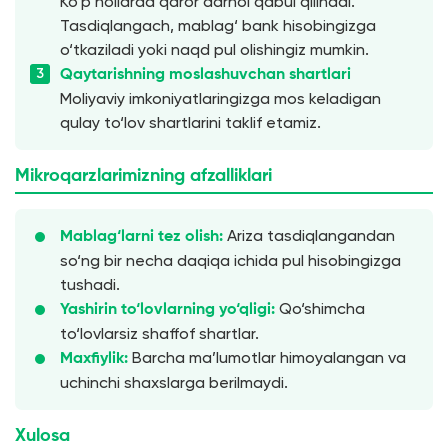
Ko‘p hollarda qaror darhol qabul qilinadi.
Tasdiqlangach, mablag‘ bank hisobingizga
o‘tkaziladi yoki naqd pul olishingiz mumkin.
Qaytarishning moslashuvchan shartlari
Moliyaviy imkoniyatlaringizga mos keladigan
qulay to‘lov shartlarini taklif etamiz.
Mikroqarzlarimizning afzalliklari
Ariza tasdiqlangandan
Mablag‘larni tez olish:
so‘ng bir necha daqiqa ichida pul hisobingizga
tushadi.
Qo‘shimcha
Yashirin to‘lovlarning yo‘qligi:
to‘lovlarsiz shaffof shartlar.
Barcha ma’lumotlar himoyalangan va
Maxfiylik:
uchinchi shaxslarga berilmaydi.
Xulosa