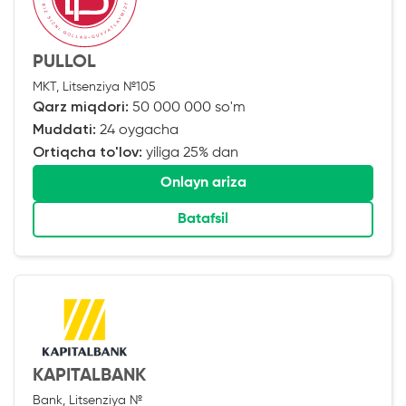
PULLOL
MKT, Litsenziya №105
Qarz miqdori:
50 000 000 so'm
Muddati:
24 oygacha
Ortiqcha to'lov:
yiliga 25% dan
Onlayn ariza
Batafsil
KAPITALBANK
Bank, Litsenziya №