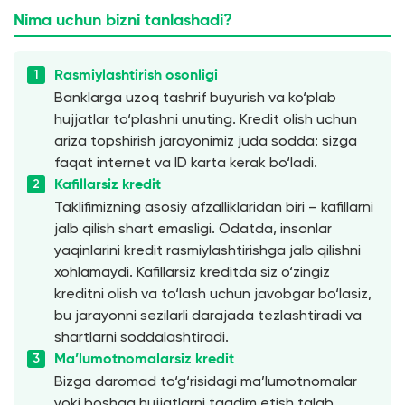
Nima uchun bizni tanlashadi?
Rasmiylashtirish osonligi
Banklarga uzoq tashrif buyurish va ko‘plab
hujjatlar to‘plashni unuting. Kredit olish uchun
ariza topshirish jarayonimiz juda sodda: sizga
faqat internet va ID karta kerak bo‘ladi.
Kafillarsiz kredit
Taklifimizning asosiy afzalliklaridan biri – kafillarni
jalb qilish shart emasligi. Odatda, insonlar
yaqinlarini kredit rasmiylashtirishga jalb qilishni
xohlamaydi. Kafillarsiz kreditda siz o‘zingiz
kreditni olish va to‘lash uchun javobgar bo‘lasiz,
bu jarayonni sezilarli darajada tezlashtiradi va
shartlarni soddalashtiradi.
Ma’lumotnomalarsiz kredit
Bizga daromad to‘g‘risidagi ma’lumotnomalar
yoki boshqa hujjatlarni taqdim etish talab