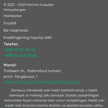
©
2022 - 2026
Hamma huquqlar
himoyalangan
Hamkorlar
Foydali
Biz haqimizda
Kreditingizning hayotiy tsikli
Telefon:
+998 78 113-22-72
+998 93 043 00 80
Manzil:
Toshkent sh., Yashnobod tumani,
ko‘ch. Yangibozor, 1
Shaxsiy ma'lumotlarni qayta ishlash siyosati
Zaimer.uz mikrokredit yoki kredit tashkiloti emas, u kredit
bermaydi va mablag' jalb qilmaydi. Saytda joylashtirilgan
ma'lumotlar faqat ma'lumot olish uchun mo'ljallangan. Kredit yoki
kredit olish bo'yicha barcha shartlar va qarorlar bevosita ushbu