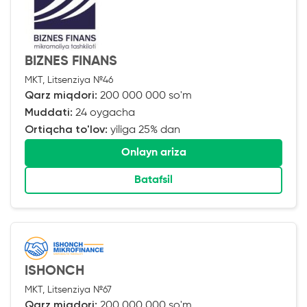
BIZNES FINANS
MKT, Litsenziya №46
Qarz miqdori:
200 000 000 so'm
Muddati:
24 oygacha
Ortiqcha to'lov:
yiliga 25% dan
Onlayn ariza
Batafsil
ISHONCH
MKT, Litsenziya №67
Qarz miqdori:
200 000 000 so'm