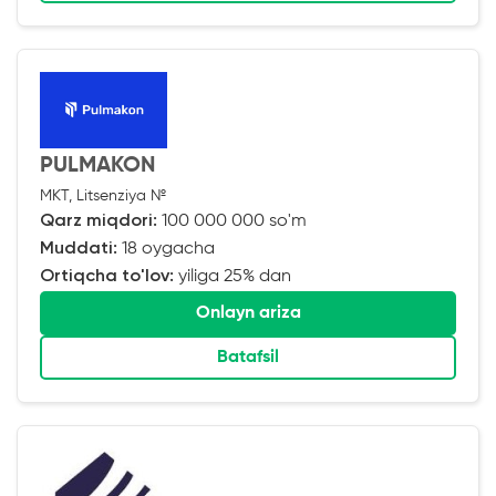
PULMAKON
MKT, Litsenziya №
Qarz miqdori:
100 000 000 so'm
Muddati:
18 oygacha
Ortiqcha to'lov:
yiliga 25% dan
Onlayn ariza
Batafsil