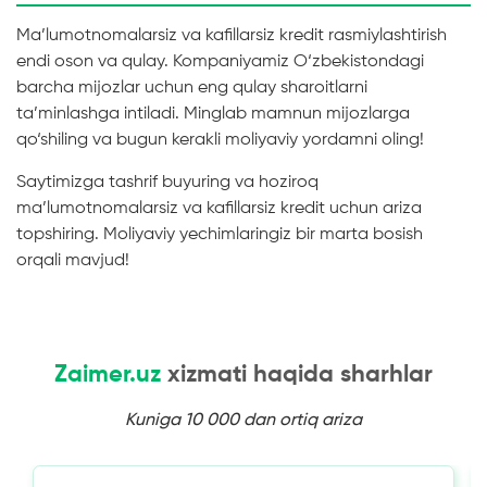
Ma’lumotnomalarsiz va kafillarsiz kredit rasmiylashtirish
endi oson va qulay. Kompaniyamiz O‘zbekistondagi
barcha mijozlar uchun eng qulay sharoitlarni
ta’minlashga intiladi. Minglab mamnun mijozlarga
qo‘shiling va bugun kerakli moliyaviy yordamni oling!
Saytimizga tashrif buyuring va hoziroq
ma’lumotnomalarsiz va kafillarsiz kredit uchun ariza
topshiring. Moliyaviy yechimlaringiz bir marta bosish
orqali mavjud!
Zaimer.uz
xizmati haqida sharhlar
Kuniga 10 000 dan ortiq ariza