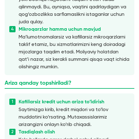
qilinmaydi. Bu, ayniqsa, vaqtini qadrlaydigan va
qog‘ozbozlikka sarflamaslikni istaganlar uchun
juda qulay.
Mikroqarzlar hamma uchun mavjud
Ma’lumotnomalarsiz va kafillarsiz mikroqarzlarni
taklif etamiz, bu xizmatlarimizni keng doiradagi
mijozlarga taqdim etadi. Moliyaviy holatdan
qat’i nazar, siz kerakli summani qisqa vaqt ichida
olishingiz mumkin.
Ariza qanday topshiriladi?
Kafillarsiz kredit uchun ariza to‘ldirish
Saytimizga kirib, kredit miqdori va to‘lov
muddatini ko‘rsating. Mutaxassislarimiz
arizangizni onlayn ko‘rib chiqadi.
Tasdiqlash olish