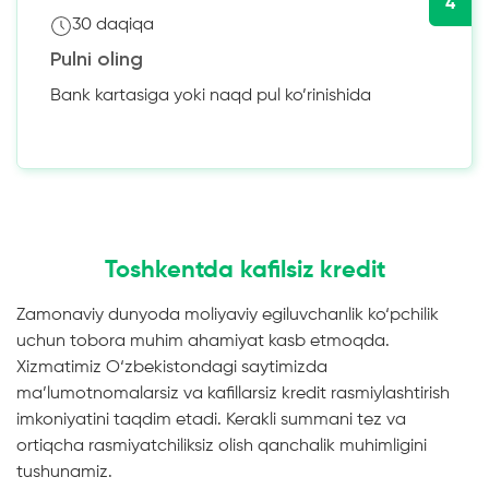
4
30 daqiqa
Pulni oling
Bank kartasiga yoki naqd pul ko’rinishida
Toshkentda kafilsiz kredit
Zamonaviy dunyoda moliyaviy egiluvchanlik ko‘pchilik
uchun tobora muhim ahamiyat kasb etmoqda.
Xizmatimiz O‘zbekistondagi saytimizda
ma’lumotnomalarsiz va kafillarsiz kredit rasmiylashtirish
imkoniyatini taqdim etadi. Kerakli summani tez va
ortiqcha rasmiyatchiliksiz olish qanchalik muhimligini
tushunamiz.