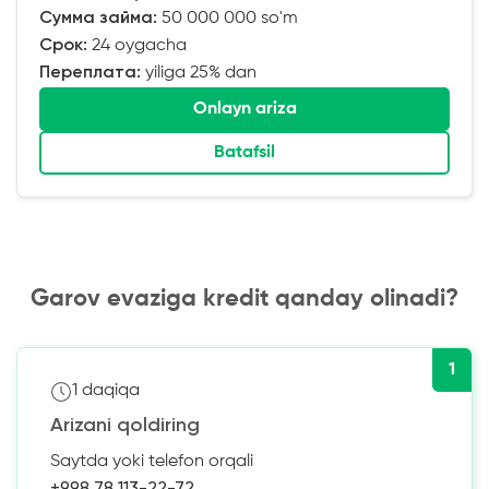
Сумма займа:
50 000 000 so'm
Срок:
24 oygacha
Переплата:
yiliga 25% dan
Onlayn ariza
Batafsil
Garov evaziga kredit qanday olinadi?
1
1 daqiqa
Arizani qoldiring
Saytda yoki telefon orqali
+998 78 113-22-72