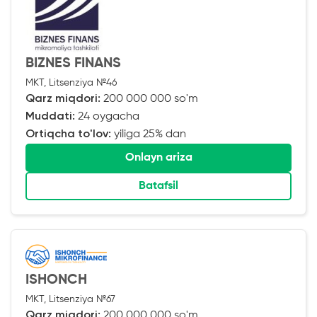
BIZNES FINANS
MKT, Litsenziya №46
Qarz miqdori:
200 000 000 so'm
Muddati:
24 oygacha
Ortiqcha to'lov:
yiliga 25% dan
Onlayn ariza
Batafsil
ISHONCH
MKT, Litsenziya №67
Qarz miqdori:
200 000 000 so'm