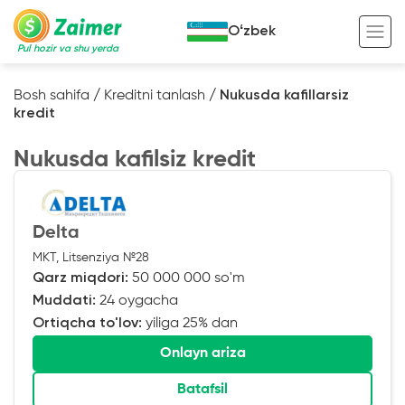
Oʻzbek
Pul hozir va shu yerda
Bosh sahifa
/
Kreditni tanlash
/
Nukusda kafillarsiz
kredit
Garov evaziga kredit
Nukusda kafilsiz kredit
Avto garov evaziga kredit
Ko’chmas mulk garov evaziga kredit
Foydali
Maxsus texnika garov evaziga kredit
Kreditingizning hayotiy tsikli
Delta
MKT, Litsenziya №28
Kredit onlayn
Kalkulyator
Qarz miqdori:
50 000 000 so'm
Tadbirkorlar uchun onlayn kredit
Muddati:
24 oygacha
Ortiqcha to'lov:
yiliga 25% dan
O‘zini o‘zi band qilganlar uchun onlayn
kredit
Onlayn ariza
Batafsil