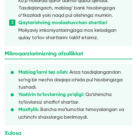
Ko‘p hollarda qaror darhol qabul qilinadi.
Tasdiqlangach, mablag‘ bank hisobingizga
o‘tkaziladi yoki naqd pul olishingiz mumkin.
Qaytarishning moslashuvchan shartlari
Moliyaviy imkoniyatlaringizga mos keladigan
qulay to‘lov shartlarini taklif etamiz.
Mikroqarzlarimizning afzalliklari
Ariza tasdiqlangandan
Mablag‘larni tez olish:
so‘ng bir necha daqiqa ichida pul hisobingizga
tushadi.
Qo‘shimcha
Yashirin to‘lovlarning yo‘qligi:
to‘lovlarsiz shaffof shartlar.
Barcha ma’lumotlar himoyalangan va
Maxfiylik:
uchinchi shaxslarga berilmaydi.
Xulosa