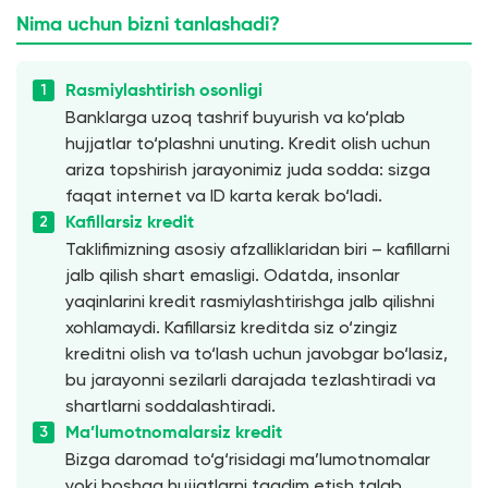
Nima uchun bizni tanlashadi?
Rasmiylashtirish osonligi
Banklarga uzoq tashrif buyurish va ko‘plab
hujjatlar to‘plashni unuting. Kredit olish uchun
ariza topshirish jarayonimiz juda sodda: sizga
faqat internet va ID karta kerak bo‘ladi.
Kafillarsiz kredit
Taklifimizning asosiy afzalliklaridan biri – kafillarni
jalb qilish shart emasligi. Odatda, insonlar
yaqinlarini kredit rasmiylashtirishga jalb qilishni
xohlamaydi. Kafillarsiz kreditda siz o‘zingiz
kreditni olish va to‘lash uchun javobgar bo‘lasiz,
bu jarayonni sezilarli darajada tezlashtiradi va
shartlarni soddalashtiradi.
Ma’lumotnomalarsiz kredit
Bizga daromad to‘g‘risidagi ma’lumotnomalar
yoki boshqa hujjatlarni taqdim etish talab