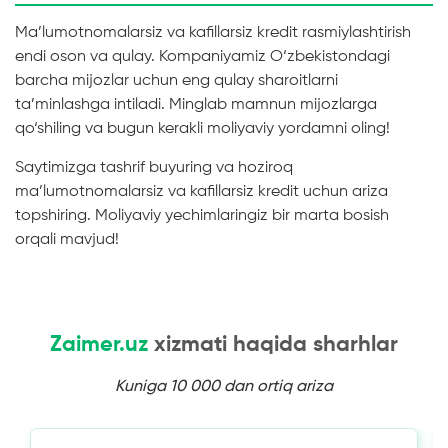
Ma’lumotnomalarsiz va kafillarsiz kredit rasmiylashtirish
endi oson va qulay. Kompaniyamiz O‘zbekistondagi
barcha mijozlar uchun eng qulay sharoitlarni
ta’minlashga intiladi. Minglab mamnun mijozlarga
qo‘shiling va bugun kerakli moliyaviy yordamni oling!
Saytimizga tashrif buyuring va hoziroq
ma’lumotnomalarsiz va kafillarsiz kredit uchun ariza
topshiring. Moliyaviy yechimlaringiz bir marta bosish
orqali mavjud!
Zaimer.uz
xizmati haqida sharhlar
Kuniga 10 000 dan ortiq ariza