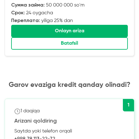
Сумма займа:
50 000 000 so'm
Срок:
24 oygacha
Переплата:
yiliga 25% dan
Onlayn ariza
Batafsil
Garov evaziga kredit qanday olinadi?
1
1 daqiqa
Arizani qoldiring
Saytda yoki telefon orqali
+998 78 113-22-72