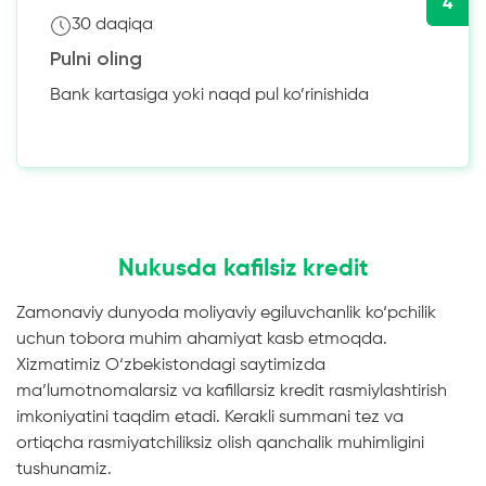
4
30 daqiqa
Pulni oling
Bank kartasiga yoki naqd pul ko’rinishida
Nukusda kafilsiz kredit
Zamonaviy dunyoda moliyaviy egiluvchanlik ko‘pchilik
uchun tobora muhim ahamiyat kasb etmoqda.
Xizmatimiz O‘zbekistondagi saytimizda
ma’lumotnomalarsiz va kafillarsiz kredit rasmiylashtirish
imkoniyatini taqdim etadi. Kerakli summani tez va
ortiqcha rasmiyatchiliksiz olish qanchalik muhimligini
tushunamiz.