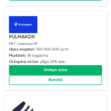
PULMAKON
MKT, Litsenziya №
Qarz miqdori:
100 000 000 so'm
Muddati:
18 oygacha
Ortiqcha to'lov:
yiliga 25% dan
Onlayn ariza
Batafsil