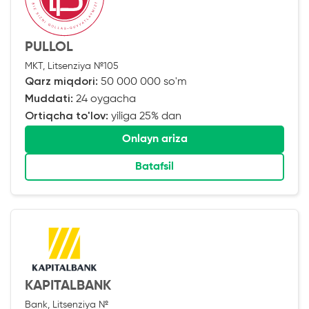
PULLOL
MKT, Litsenziya №105
Qarz miqdori:
50 000 000 so'm
Muddati:
24 oygacha
Ortiqcha to'lov:
yiliga 25% dan
Onlayn ariza
Batafsil
KAPITALBANK
Bank, Litsenziya №