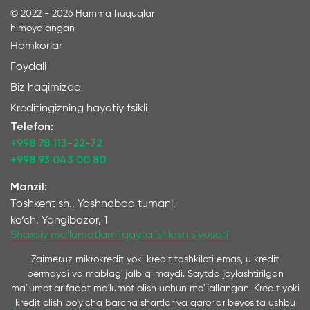
©
2022 - 2026
Hamma huquqlar
himoyalangan
Hamkorlar
Foydali
Biz haqimizda
Kreditingizning hayotiy tsikli
Telefon:
+998 78 113-22-72
+998 93 043 00 80
Manzil:
Toshkent sh., Yashnobod tumani,
ko‘ch. Yangibozor, 1
Shaxsiy ma'lumotlarni qayta ishlash siyosati
Zaimer.uz mikrokredit yoki kredit tashkiloti emas, u kredit
bermaydi va mablag' jalb qilmaydi. Saytda joylashtirilgan
ma'lumotlar faqat ma'lumot olish uchun mo'ljallangan. Kredit yoki
kredit olish bo'yicha barcha shartlar va qarorlar bevosita ushbu