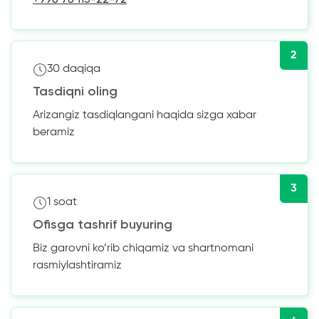
2
30 daqiqa
Tasdiqni oling
Arizangiz tasdiqlangani haqida sizga xabar
beramiz
3
1 soat
Ofisga tashrif buyuring
Biz garovni ko’rib chiqamiz va shartnomani
rasmiylashtiramiz