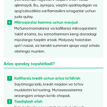
qilinmaydi. Bu, ayniqsa, vaqtini qadrlaydigan va
qog‘ozbozlikka sarflamaslikni istaganlar uchun
juda qulay.
Mikroqarzlar hamma uchun mavjud
Ma’lumotnomalarsiz va kafillarsiz mikroqarzlarni
taklif etamiz, bu xizmatlarimizni keng doiradagi
mijozlarga taqdim etadi. Moliyaviy holatdan
qat’i nazar, siz kerakli summani qisqa vaqt ichida
olishingiz mumkin.
Ariza qanday topshiriladi?
Kafillarsiz kredit uchun ariza to‘ldirish
Saytimizga kirib, kredit miqdori va to‘lov
muddatini ko‘rsating. Mutaxassislarimiz
arizangizni onlayn ko‘rib chiqadi.
Tasdiqlash olish