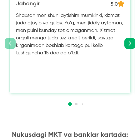
Jahongir
5.0
Shaxsan men shuni aytishim mumkinki, xizmat
juda ajoyib va ​​qulay. Yo'q, men jiddiy aytaman,
men pulni bunday tez olmaganman. Xizmat
orqali menga juda tez kredit berildi, saytga
kirganimdan boshlab kartaga pul kelib
tushguncha 15 daqiqa o'tdi.
Nukusdagi MKT va banklar kartada: