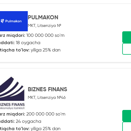
PULMAKON
MKT, Litsenziya №
rz miqdori:
100 000 000 so'm
ddati:
18 oygacha
tiqcha to'lov:
yiliga 25% dan
BIZNES FINANS
MKT, Litsenziya №46
rz miqdori:
200 000 000 so'm
ddati:
24 oygacha
tiqcha to'lov:
yiliga 25% dan