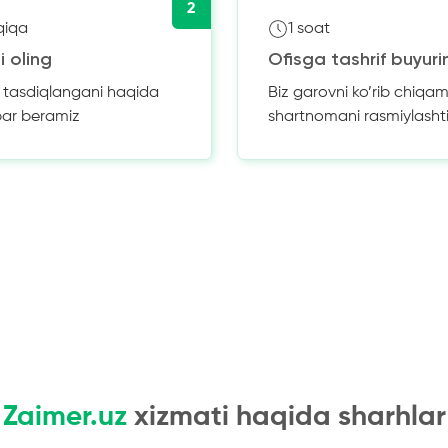
2
qiqa
1 soat
i oling
Ofisga tashrif buyuri
z tasdiqlangani haqida
Biz garovni ko’rib chiqam
bar beramiz
shartnomani rasmiylasht
Zaimer.uz
xizmati haqida sharhlar