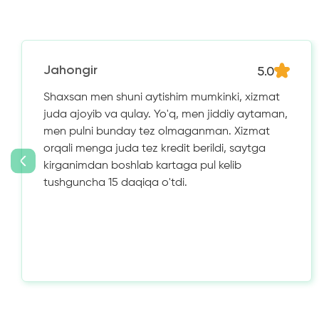
5.0
Jahongir
Shaxsan men shuni aytishim mumkinki, xizmat
juda ajoyib va ​​qulay. Yo'q, men jiddiy aytaman,
men pulni bunday tez olmaganman. Xizmat
orqali menga juda tez kredit berildi, saytga
kirganimdan boshlab kartaga pul kelib
tushguncha 15 daqiqa o'tdi.