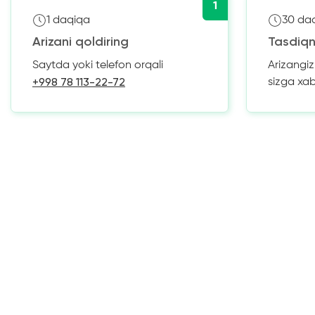
1
1 daqiqa
30 da
Arizani qoldiring
Tasdiqn
Saytda yoki telefon orqali
Arizangi
+998 78 113-22-72
sizga xa