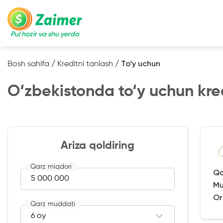
Pul hozir va shu yerda
Bosh sahifa
/
Kreditni tanlash
/
To‘y uchun
O‘zbekistonda to‘y uchun kre
Ariza qoldiring
Qarz miqdori
Qa
Mu
Or
Qarz muddati