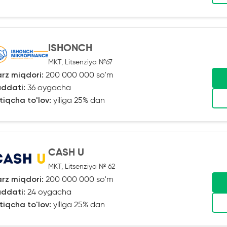
ISHONCH
MKT, Litsenziya №67
rz miqdori:
200 000 000 so'm
ddati:
36 oygacha
tiqcha to'lov:
yiliga 25% dan
CASH U
MKT, Litsenziya № 62
rz miqdori:
200 000 000 so'm
ddati:
24 oygacha
tiqcha to'lov:
yiliga 25% dan