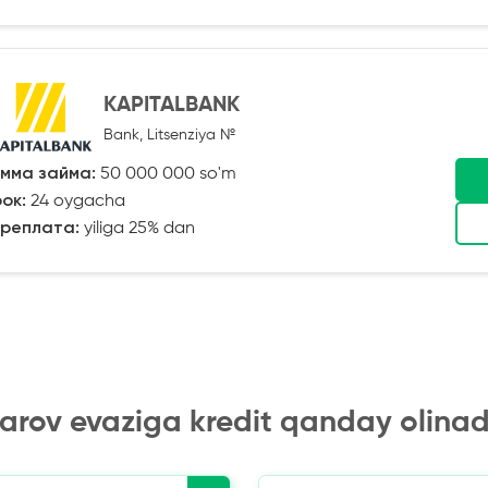
KAPITALBANK
Bank, Litsenziya №
мма займа:
50 000 000 so'm
ок:
24 oygacha
реплата:
yiliga 25% dan
arov evaziga kredit qanday olinad