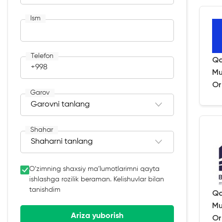
Ism
Telefon
Qa
+998
Mu
Or
Garov
Shahar
O‘zimning shaxsiy ma’lumotlarimni qayta
ishlashga rozilik beraman. Kelishuvlar bilan
tanishdim
Qa
Mu
Ariza yuborish
Or