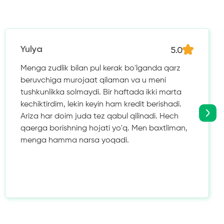
5.0
Yulya
Menga zudlik bilan pul kerak bo'lganda qarz
beruvchiga murojaat qilaman va u meni
tushkunlikka solmaydi. Bir haftada ikki marta
kechiktirdim, lekin keyin ham kredit berishadi.
Ariza har doim juda tez qabul qilinadi. Hech
qaerga borishning hojati yo'q. Men baxtliman,
menga hamma narsa yoqadi.