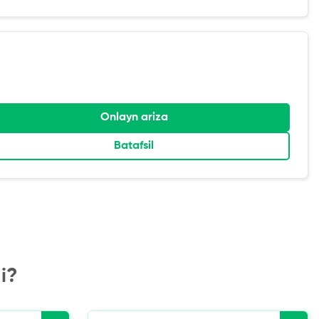
Onlayn ariza
Batafsil
i?