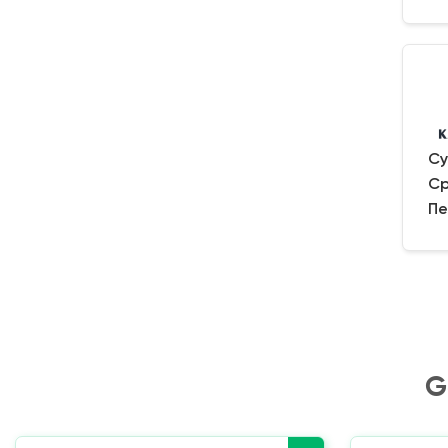
Су
Ср
Пе
G