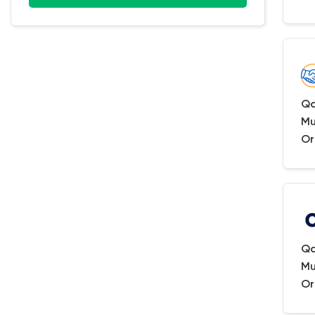
Qa
Mu
Or
Qa
Mu
Or