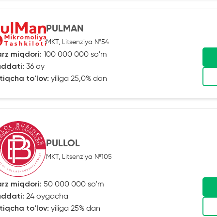
PULMAN
MKT, Litsenziya №54
rz miqdori:
100 000 000 so'm
ddati:
36 oy
tiqcha to'lov:
yiliga 25,0% dan
PULLOL
MKT, Litsenziya №105
rz miqdori:
50 000 000 so'm
ddati:
24 oygacha
tiqcha to'lov:
yiliga 25% dan