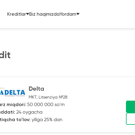
Kreditlar
Biz haqimizda
Yordam
dit
Delta
MKT, Litsenziya №28
rz miqdori:
50 000 000 so'm
ddati:
24 oygacha
tiqcha to'lov:
yiliga 25% dan