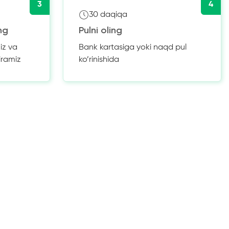
3
4
30 daqiqa
ng
Pulni oling
iz va
Bank kartasiga yoki naqd pul
iramiz
ko’rinishida