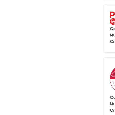
Qa
Mu
Or
Qa
Mu
Or