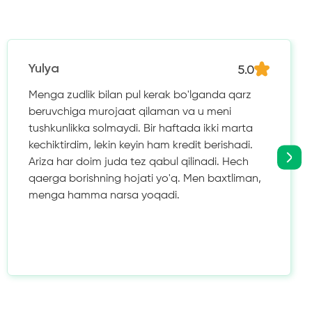
5.0
Yulya
Menga zudlik bilan pul kerak bo'lganda qarz
beruvchiga murojaat qilaman va u meni
tushkunlikka solmaydi. Bir haftada ikki marta
kechiktirdim, lekin keyin ham kredit berishadi.
Ariza har doim juda tez qabul qilinadi. Hech
qaerga borishning hojati yo'q. Men baxtliman,
menga hamma narsa yoqadi.