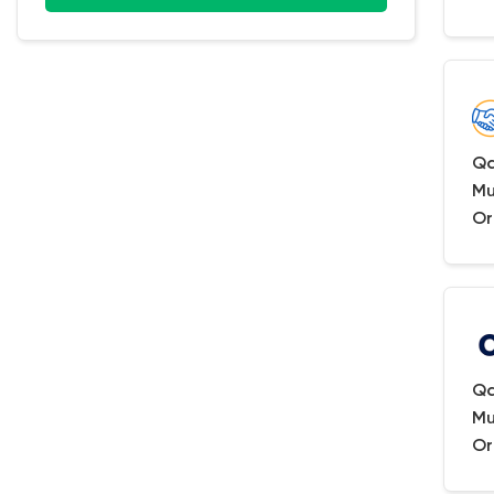
Qa
Mu
Or
Qa
Mu
Or