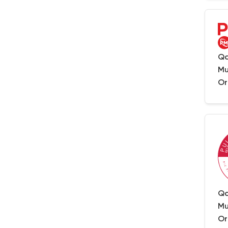
Qa
Mu
Or
Qa
Mu
Or