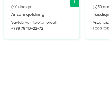
1
1 daqiqa
30 da
Arizani qoldiring
Tasdiqn
Saytda yoki telefon orqali
Arizangi
+998 78 113-22-72
sizga xa