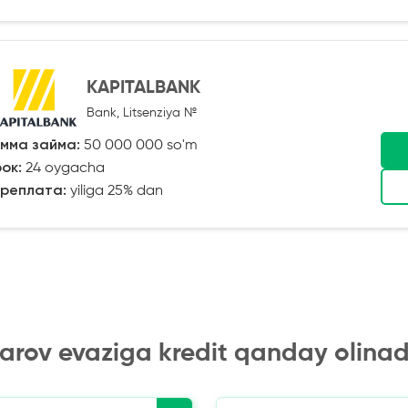
KAPITALBANK
Bank, Litsenziya №
мма займа:
50 000 000 so'm
ок:
24 oygacha
реплата:
yiliga 25% dan
arov evaziga kredit qanday olinad