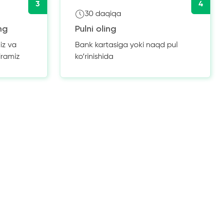
3
4
30 daqiqa
ng
Pulni oling
iz va
Bank kartasiga yoki naqd pul
iramiz
ko’rinishida