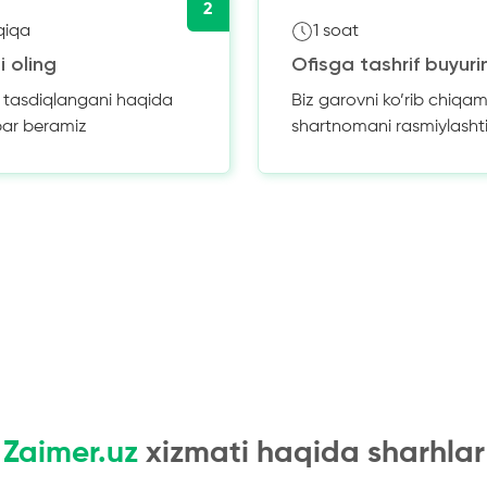
2
qiqa
1 soat
i oling
Ofisga tashrif buyuri
z tasdiqlangani haqida
Biz garovni ko’rib chiqam
bar beramiz
shartnomani rasmiylasht
Zaimer.uz
xizmati haqida sharhlar