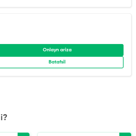
Onlayn ariza
Batafsil
i?