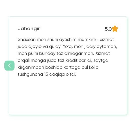
5.0
Jahongir
Shaxsan men shuni aytishim mumkinki, xizmat
juda ajoyib va ​​qulay. Yo'q, men jiddiy aytaman,
men pulni bunday tez olmaganman. Xizmat
orqali menga juda tez kredit berildi, saytga
kirganimdan boshlab kartaga pul kelib
tushguncha 15 daqiqa o'tdi.