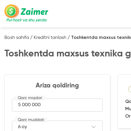
Pul hozir va shu yerda
Bosh sahifa
/
Kreditni tanlash
/
Toshkentda maxsus texnik
Toshkentda maxsus texnika ga
Ariza qoldiring
Qarz miqdori
Qa
Mu
Or
Qarz muddati