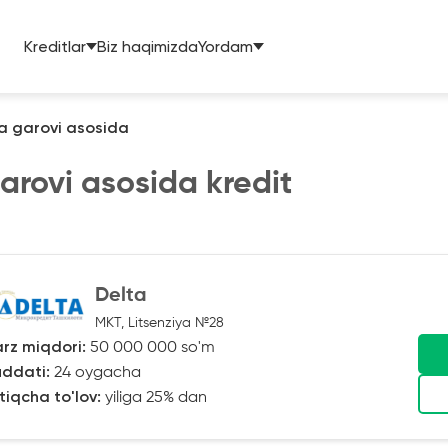
Kreditlar
Biz haqimizda
Yordam
a garovi asosida
rovi asosida kredit
Delta
MKT, Litsenziya №28
rz miqdori:
50 000 000 so'm
ddati:
24 oygacha
tiqcha to'lov:
yiliga 25% dan