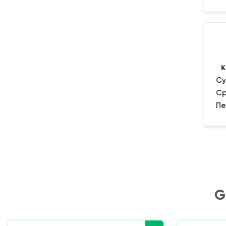
Су
Ср
Пе
G