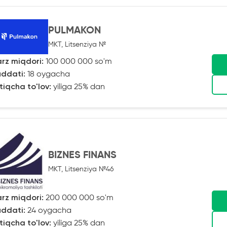
PULMAKON
MKT, Litsenziya №
rz miqdori:
100 000 000 so'm
ddati:
18 oygacha
tiqcha to'lov:
yiliga 25% dan
BIZNES FINANS
MKT, Litsenziya №46
rz miqdori:
200 000 000 so'm
ddati:
24 oygacha
tiqcha to'lov:
yiliga 25% dan