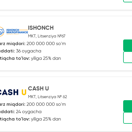
ISHONCH
MKT, Litsenziya №67
rz miqdori:
200 000 000 so'm
ddati:
36 oygacha
tiqcha to'lov:
yiliga 25% dan
CASH U
MKT, Litsenziya № 62
rz miqdori:
200 000 000 so'm
ddati:
24 oygacha
tiqcha to'lov:
yiliga 25% dan