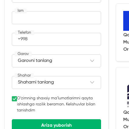
Ism
Telefon
Qa
+998
Mu
Or
Garov
Shahar
O‘zimning shaxsiy ma’lumotlarimni qayta
ishlashga rozilik beraman. Kelishuvlar bilan
tanishdim
Qa
Mu
Ariza yuborish
Or