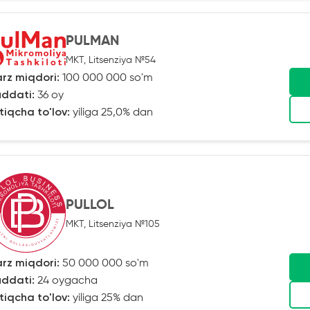
PULMAN
MKT, Litsenziya №54
rz miqdori:
100 000 000 so'm
ddati:
36 oy
tiqcha to'lov:
yiliga 25,0% dan
PULLOL
MKT, Litsenziya №105
rz miqdori:
50 000 000 so'm
ddati:
24 oygacha
tiqcha to'lov:
yiliga 25% dan