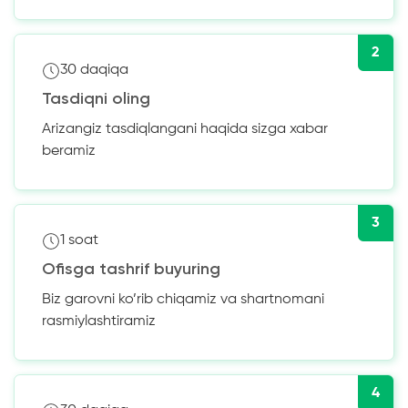
2
30 daqiqa
Tasdiqni oling
Arizangiz tasdiqlangani haqida sizga xabar
beramiz
3
1 soat
Ofisga tashrif buyuring
Biz garovni ko’rib chiqamiz va shartnomani
rasmiylashtiramiz
4