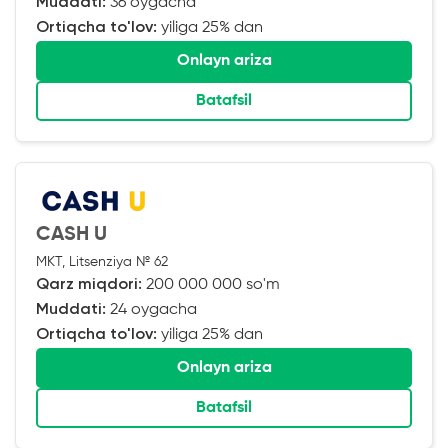
Muddati:
36 oygacha
Ortiqcha to'lov:
yiliga 25% dan
Onlayn ariza
Batafsil
CASH U
MKT, Litsenziya № 62
Qarz miqdori:
200 000 000 so'm
Muddati:
24 oygacha
Ortiqcha to'lov:
yiliga 25% dan
Onlayn ariza
Batafsil