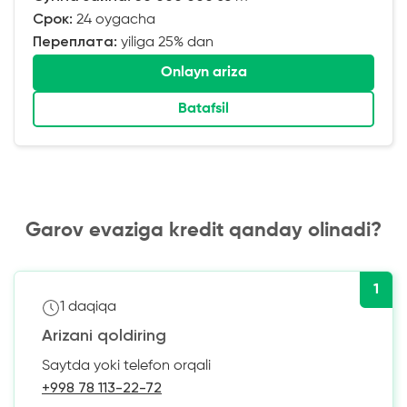
Срок:
24 oygacha
Переплата:
yiliga 25% dan
Onlayn ariza
Batafsil
Garov evaziga kredit qanday olinadi?
1
1 daqiqa
Arizani qoldiring
Saytda yoki telefon orqali
+998 78 113-22-72