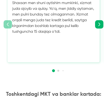
Shaxsan men shuni aytishim mumkinki, xizmat
juda ajoyib va ​​qulay. Yo'q, men jiddiy aytaman,
men pulni bunday tez olmaganman. Xizmat
orqali menga juda tez kredit berildi, saytga
kirganimdan boshlab kartaga pul kelib
tushguncha 15 daqiqa o'tdi.
Toshkentdagi MKT va banklar kartada: