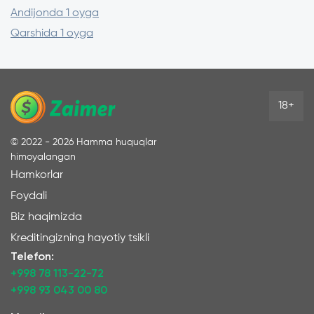
Andijonda 1 oyga
Qarshida 1 oyga
18+
©
2022 - 2026
Hamma huquqlar
himoyalangan
Hamkorlar
Foydali
Biz haqimizda
Kreditingizning hayotiy tsikli
Telefon:
+998 78 113-22-72
+998 93 043 00 80