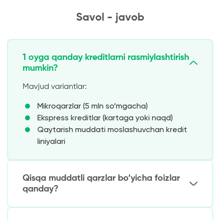
Savol - javob
1 oyga qanday kreditlarni rasmiylashtirish
mumkin?
Mavjud variantlar:
Mikroqarzlar (5 mln so‘mgacha)
Ekspress kreditlar (kartaga yoki naqd)
Qaytarish muddati moslashuvchan kredit
liniyalari
Qisqa muddatli qarzlar bo‘yicha foizlar
qanday?
O‘rtacha stavkalar: