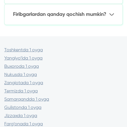
Kartadan kartaga pul o‘tkazish
Eng yaxshi variantlar:
Firibgarlardan qanday qochish mumkin?
Onlayn MFO (tezkor tasdiqlash)
Ekspress dasturli banklar (past stavkalar)
Tekshirish:
O‘zR MB saytida MFO litsenziyasi
Google Play/App Store sharhlari
Shartnomada yashirin komissiyalarning
Toshkentda 1 oyga
yo‘qligi
Yangiyo‘lda 1 oyga
Buxoroda 1 oyga
Nukusda 1 oyga
Zangiotada 1 oyga
Termizda 1 oyga
Samarqandda 1 oyga
Gulistonda 1 oyga
Jizzaxda 1 oyga
Farg‘onada 1 oyga