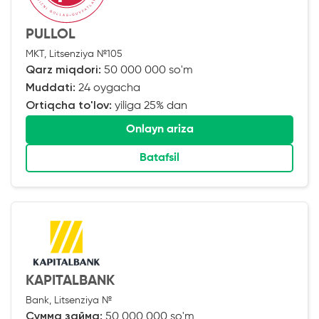
PULLOL
MKT, Litsenziya №105
Qarz miqdori:
50 000 000 so'm
Muddati:
24 oygacha
Ortiqcha to'lov:
yiliga 25% dan
Onlayn ariza
Batafsil
KAPITALBANK
Bank, Litsenziya №
Сумма займа:
50 000 000 so'm