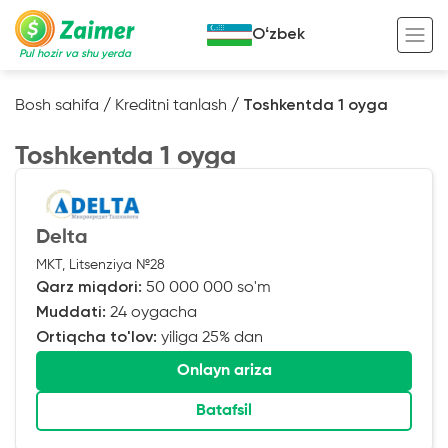
Oʻzbek
Pul hozir va shu yerda
Bosh sahifa
/
Kreditni tanlash
/
Toshkentda 1 oyga
Garov evaziga kredit
Toshkentda 1 oyga
Avto garov evaziga kredit
Ko’chmas mulk garov evaziga kredit
Foydali
Delta
Maxsus texnika garov evaziga kredit
Kreditingizning hayotiy tsikli
MKT, Litsenziya №28
Qarz miqdori:
50 000 000 so'm
Kredit onlayn
Kalkulyator
Muddati:
24 oygacha
Tadbirkorlar uchun onlayn kredit
Ortiqcha to'lov:
yiliga 25% dan
O‘zini o‘zi band qilganlar uchun onlayn
Onlayn ariza
kredit
Batafsil