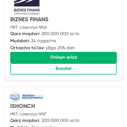
BIZNES FINANS
MKT, Litsenziya №46
Qarz miqdori:
200 000 000 so'm
Muddati:
24 oygacha
Ortiqcha to'lov:
yiliga 25% dan
Onlayn ariza
Batafsil
ISHONCH
MKT, Litsenziya №67
Qarz miqdori:
200 000 000 so'm