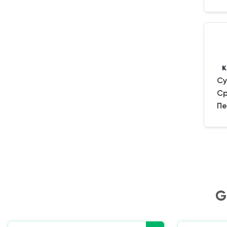
Су
Ср
Пе
G