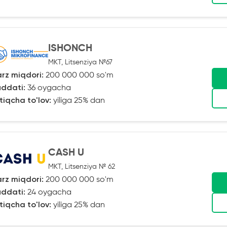
ISHONCH
MKT, Litsenziya №67
rz miqdori:
200 000 000 so'm
ddati:
36 oygacha
tiqcha to'lov:
yiliga 25% dan
CASH U
MKT, Litsenziya № 62
rz miqdori:
200 000 000 so'm
ddati:
24 oygacha
tiqcha to'lov:
yiliga 25% dan