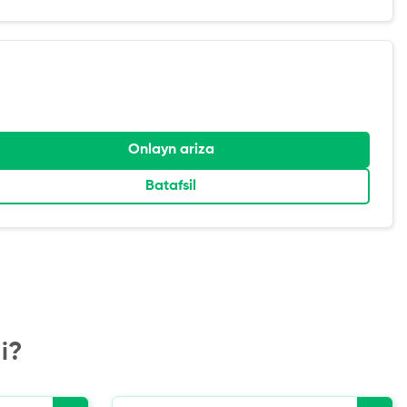
Onlayn ariza
Batafsil
i?