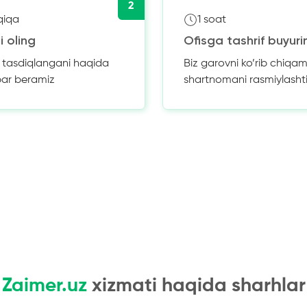
2
qiqa
1 soat
i oling
Ofisga tashrif buyuri
z tasdiqlangani haqida
Biz garovni ko’rib chiqam
bar beramiz
shartnomani rasmiylasht
Zaimer.uz
xizmati haqida sharhlar