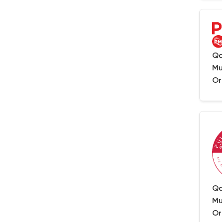
Qa
Mu
Or
Qa
Mu
Or