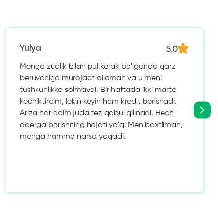
5.0
Yulya
Menga zudlik bilan pul kerak bo'lganda qarz
beruvchiga murojaat qilaman va u meni
tushkunlikka solmaydi. Bir haftada ikki marta
kechiktirdim, lekin keyin ham kredit berishadi.
Ariza har doim juda tez qabul qilinadi. Hech
qaerga borishning hojati yo'q. Men baxtliman,
menga hamma narsa yoqadi.