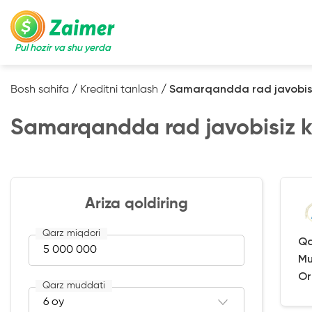
Pul hozir va shu yerda
Bosh sahifa
/
Kreditni tanlash
/
Samarqandda rad javobis
Samarqandda rad javobisiz 
Ariza qoldiring
Qarz miqdori
Qa
Mu
Or
Qarz muddati