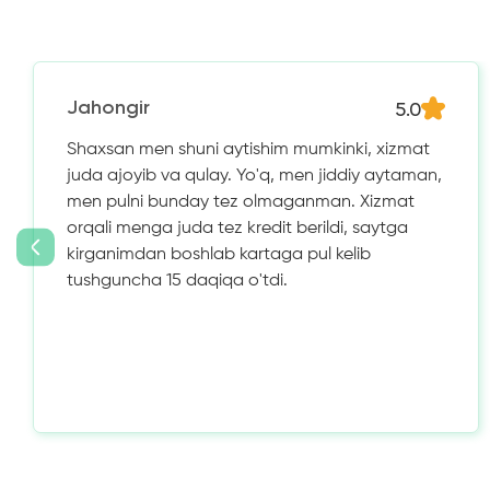
5.0
Jahongir
Shaxsan men shuni aytishim mumkinki, xizmat
juda ajoyib va ​​qulay. Yo'q, men jiddiy aytaman,
men pulni bunday tez olmaganman. Xizmat
orqali menga juda tez kredit berildi, saytga
kirganimdan boshlab kartaga pul kelib
tushguncha 15 daqiqa o'tdi.