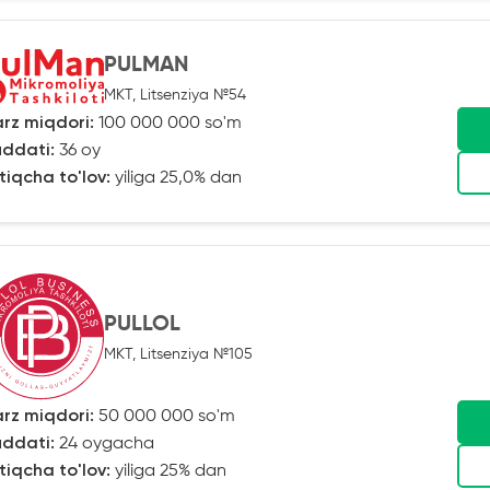
PULMAN
MKT, Litsenziya №54
rz miqdori:
100 000 000 so'm
ddati:
36 oy
tiqcha to'lov:
yiliga 25,0% dan
PULLOL
MKT, Litsenziya №105
rz miqdori:
50 000 000 so'm
ddati:
24 oygacha
tiqcha to'lov:
yiliga 25% dan