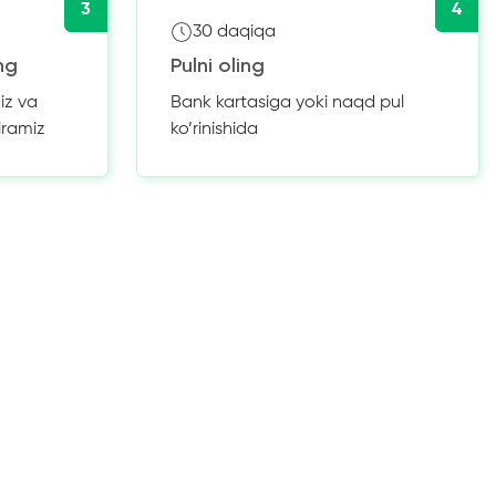
3
4
30 daqiqa
ng
Pulni oling
iz va
Bank kartasiga yoki naqd pul
iramiz
ko’rinishida