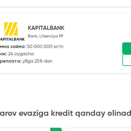
KAPITALBANK
Bank, Litsenziya №
мма займа:
50 000 000 so'm
ок:
24 oygacha
реплата:
yiliga 25% dan
arov evaziga kredit qanday olinad