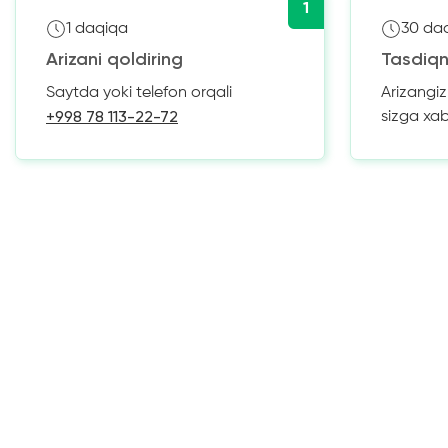
1
1 daqiqa
30 da
Arizani qoldiring
Tasdiqn
Saytda yoki telefon orqali
Arizangi
+998 78 113-22-72
sizga xa