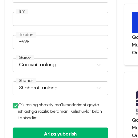
Ism
Telefon
Qa
+998
Mu
Or
Garov
Shahar
O‘zimning shaxsiy ma’lumotlarimni qayta
ishlashga rozilik beraman. Kelishuvlar bilan
tanishdim
Qa
Mu
Ariza yuborish
Or