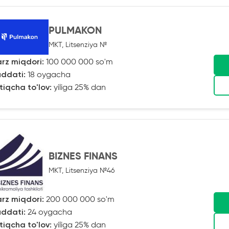
PULMAKON
MKT, Litsenziya №
rz miqdori:
100 000 000 so'm
ddati:
18 oygacha
tiqcha to'lov:
yiliga 25% dan
BIZNES FINANS
MKT, Litsenziya №46
rz miqdori:
200 000 000 so'm
ddati:
24 oygacha
tiqcha to'lov:
yiliga 25% dan