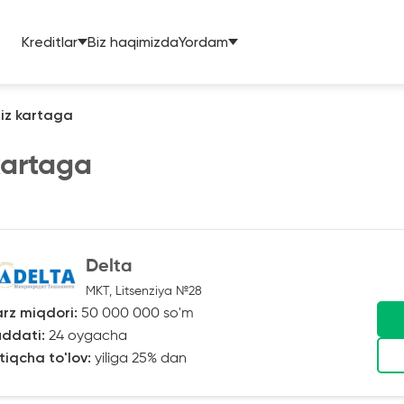
Kreditlar
Biz haqimizda
Yordam
iz kartaga
kartaga
Delta
MKT, Litsenziya №28
rz miqdori:
50 000 000 so'm
ddati:
24 oygacha
tiqcha to'lov:
yiliga 25% dan