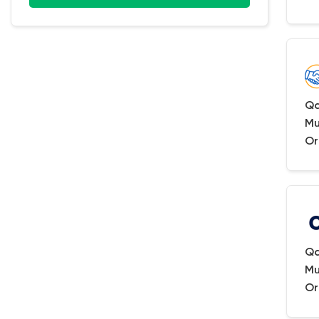
Qa
Mu
Or
Qa
Mu
Or