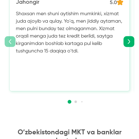
Jahongir
5.0
Shaxsan men shuni aytishim mumkinki, xizmat
juda ajoyib va ​​qulay. Yo'q, men jiddiy aytaman,
men pulni bunday tez olmaganman. Xizmat
orqali menga juda tez kredit berildi, saytga
kirganimdan boshlab kartaga pul kelib
tushguncha 15 daqiqa o'tdi.
O‘zbekistondagi MKT va banklar