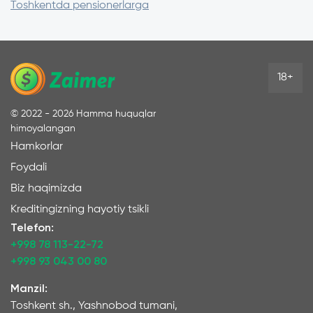
Toshkentda pensionerlarga
saqlaning
Shartnomadagi barcha komissiyalarni
tekshiring
18+
©
2022 - 2026
Hamma huquqlar
himoyalangan
Hamkorlar
Foydali
Biz haqimizda
Kreditingizning hayotiy tsikli
Telefon:
+998 78 113-22-72
+998 93 043 00 80
Manzil:
Toshkent sh., Yashnobod tumani,