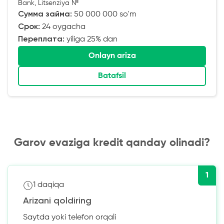
Bank, Litsenziya №
Сумма займа:
50 000 000 so'm
Срок:
24 oygacha
Переплата:
yiliga 25% dan
Onlayn ariza
Batafsil
Garov evaziga kredit qanday olinadi?
1
1 daqiqa
Arizani qoldiring
Saytda yoki telefon orqali