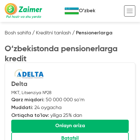
Oʻzbek
Pul hozir va shu yerda
Bosh sahifa
/
Kreditni tanlash
/
Pensionerlarga
Garov evaziga kredit
O‘zbekistonda pensionerlarga
Avto garov evaziga kredit
kredit
Ko’chmas mulk garov evaziga kredit
Foydali
Maxsus texnika garov evaziga kredit
Kreditingizning hayotiy tsikli
Delta
Kredit onlayn
Kalkulyator
MKT, Litsenziya №28
Qarz miqdori:
50 000 000 so'm
Tadbirkorlar uchun onlayn kredit
Muddati:
24 oygacha
Ortiqcha to'lov:
yiliga 25% dan
O‘zini o‘zi band qilganlar uchun onlayn
kredit
Onlayn ariza
Batafsil