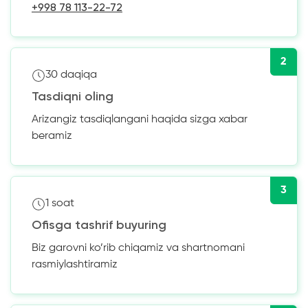
+998 78 113-22-72
2
30 daqiqa
Tasdiqni oling
Arizangiz tasdiqlangani haqida sizga xabar
beramiz
3
1 soat
Ofisga tashrif buyuring
Biz garovni ko’rib chiqamiz va shartnomani
rasmiylashtiramiz