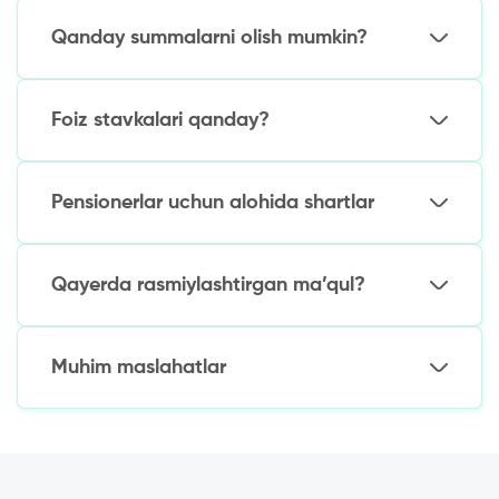
Qanday summalarni olish mumkin?
Pasport
Pensiya guvohnomasi
Cheklovlar:
Pensiya miqdori to‘g‘risida ma’lumotnoma
Foiz stavkalari qanday?
3 tagacha pensiya (odatda 3-10 mln so‘m)
Maxsus dasturlar – garovga 50 mln
O‘rtacha natijalar:
so‘mgacha
Pensionerlar uchun alohida shartlar
Pensiya dasturlari: yillik 20-25%
Oddiy kreditlar: yillik 25-35%
Imtiyozlar:
Qayerda rasmiylashtirgan ma’qul?
Soddalashtirilgan rasmiylashtirish
Pensiya bilan to‘lash imkoniyati
Tekshirilgan variantlar:
Moslashuvchan muddatlar (5 yilgacha)
Muhim maslahatlar
Milliy bank (Xalq banki)
Pensiya jamg‘armalari
Kamida 3 ta jumlani taqqoslang
Davlat tomonidan qo‘llab-quvvatlanadigan
Pensiya bilan to‘lash imkoniyatini
yirik XMI
aniqlashtiring
Uy-joy garovi asosida kredit olishdan