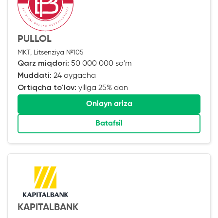
PULLOL
MKT, Litsenziya №105
Qarz miqdori:
50 000 000 so'm
Muddati:
24 oygacha
Ortiqcha to'lov:
yiliga 25% dan
Onlayn ariza
Batafsil
KAPITALBANK