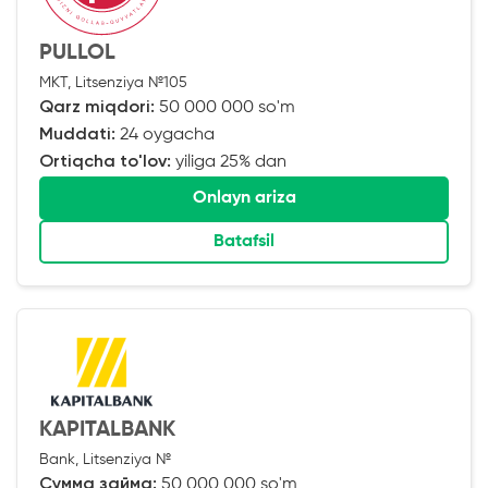
PULLOL
MKT, Litsenziya №105
Qarz miqdori:
50 000 000 so'm
Muddati:
24 oygacha
Ortiqcha to'lov:
yiliga 25% dan
Onlayn ariza
Batafsil
KAPITALBANK
Bank, Litsenziya №
Сумма займа:
50 000 000 so'm