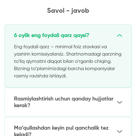
Savol - javob
6 oylik eng foydali qarz qaysi?
Eng foydali qarz – minimal foiz stavkasi va
yashirin komissiyalarsiz. Shartnomadagi qarzning
to‘liq qiymatini diqqat bilan o‘rganib chiqing.
Bizning to‘plamimizdagi barcha kompaniyalar
rasmiy ravishda ishlaydi.
Rasmiylashtirish uchun qanday hujjatlar
kerak?
Aksariyat MFOlarda qarz olish uchun faqat
O‘zbekiston fuqarosi pasporti talab qilinadi. Bu
Ma’qullashdan keyin pul qanchalik tez
asosiy va ko‘pincha yagona shartdir.
keladi?