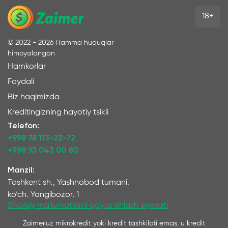
18+
©
2022 - 2026
Hamma huquqlar
himoyalangan
Hamkorlar
Foydali
Biz haqimizda
Kreditingizning hayotiy tsikli
Telefon:
+998 78 113-22-72
+998 93 043 00 80
Manzil:
Toshkent sh., Yashnobod tumani,
ko‘ch. Yangibozor, 1
Shaxsiy ma'lumotlarni qayta ishlash siyosati
Zaimer.uz mikrokredit yoki kredit tashkiloti emas, u kredit