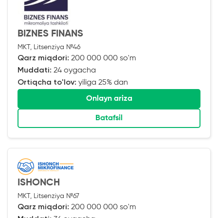
BIZNES FINANS
MKT, Litsenziya №46
Qarz miqdori:
200 000 000 so'm
Muddati:
24 oygacha
Ortiqcha to'lov:
yiliga 25% dan
Onlayn ariza
Batafsil
ISHONCH
MKT, Litsenziya №67
Qarz miqdori:
200 000 000 so'm