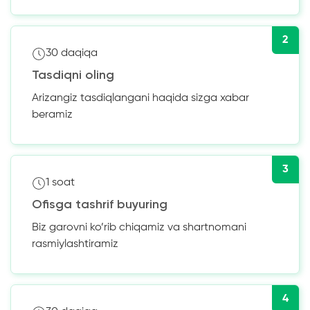
2
30 daqiqa
Tasdiqni oling
Arizangiz tasdiqlangani haqida sizga xabar
beramiz
3
1 soat
Ofisga tashrif buyuring
Biz garovni ko’rib chiqamiz va shartnomani
rasmiylashtiramiz
4