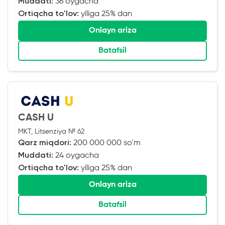
Muddati:
36 oygacha
Ortiqcha to'lov:
yiliga 25% dan
Onlayn ariza
Batafsil
CASH U
MKT, Litsenziya № 62
Qarz miqdori:
200 000 000 so'm
Muddati:
24 oygacha
Ortiqcha to'lov:
yiliga 25% dan
Onlayn ariza
Batafsil