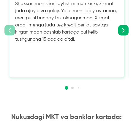
Shaxsan men shuni aytishim mumkinki, xizmat
juda ajoyib va ​​qulay. Yo'q, men jiddiy aytaman,
men pulni bunday tez olmaganman. Xizmat
orqali menga juda tez kredit berildi, saytga
kirganimdan boshlab kartaga pul kelib
tushguncha 15 daqiqa o'tdi.
Nukusdagi MKT va banklar kartada: