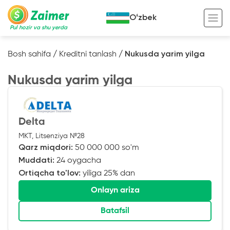
Oʻzbek
Pul hozir va shu yerda
Bosh sahifa
/
Kreditni tanlash
/
Nukusda yarim yilga
Garov evaziga kredit
Nukusda yarim yilga
Avto garov evaziga kredit
Ko’chmas mulk garov evaziga kredit
Foydali
Delta
Maxsus texnika garov evaziga kredit
Kreditingizning hayotiy tsikli
MKT, Litsenziya №28
Qarz miqdori:
50 000 000 so'm
Kredit onlayn
Kalkulyator
Muddati:
24 oygacha
Tadbirkorlar uchun onlayn kredit
Ortiqcha to'lov:
yiliga 25% dan
O‘zini o‘zi band qilganlar uchun onlayn
Onlayn ariza
kredit
Batafsil