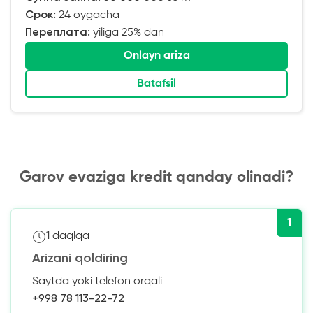
Срок:
24 oygacha
Переплата:
yiliga 25% dan
Onlayn ariza
Batafsil
Garov evaziga kredit qanday olinadi?
1
1 daqiqa
Arizani qoldiring
Saytda yoki telefon orqali
+998 78 113-22-72