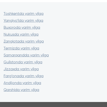
beriladi. Bu shoshilinch qisqa muddatli ehtiyojlar
uchun optimal yechim
Toshkentda yarim yilga
Yangiyo‘lda yarim yilga
Buxoroda yarim yilga
Nukusda yarim yilga
Zangiotada yarim yilga
Termizda yarim yilga
Samarqandda yarim yilga
Gulistonda yarim yilga
Jizzaxda yarim yilga
Farg‘onada yarim yilga
Andijonda yarim yilga
Qarshida yarim yilga