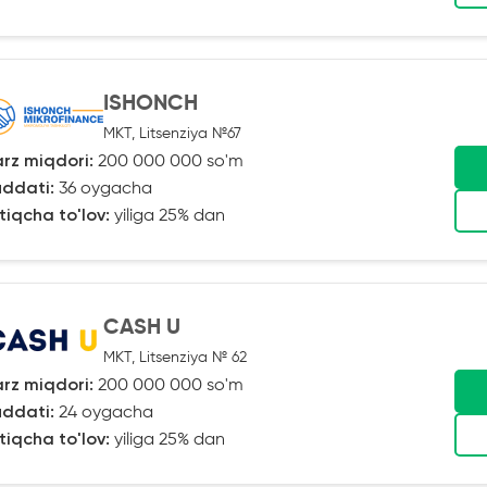
ISHONCH
MKT, Litsenziya №67
rz miqdori:
200 000 000 so'm
ddati:
36 oygacha
tiqcha to'lov:
yiliga 25% dan
CASH U
MKT, Litsenziya № 62
rz miqdori:
200 000 000 so'm
ddati:
24 oygacha
tiqcha to'lov:
yiliga 25% dan