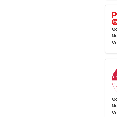
Qa
Mu
Or
Qa
Mu
Or