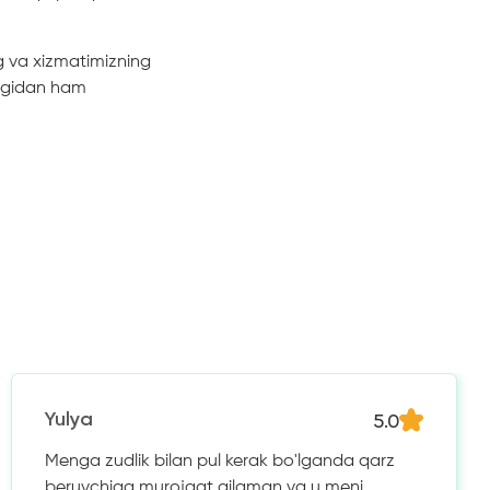
g va xizmatimizning
ongidan ham
5.0
Yulya
Menga zudlik bilan pul kerak bo'lganda qarz
beruvchiga murojaat qilaman va u meni