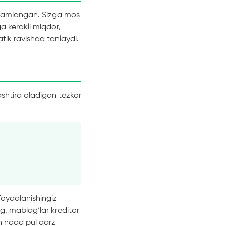
 jamlangan. Sizga mos
a kerakli miqdor,
atik ravishda tanlaydi.
shtira oladigan tezkor
foydalanishingiz
, mablag‘lar kreditor
n naqd pul qarz