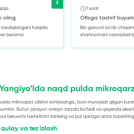
2
qiqa
1 soat
i oling
Ofisga tashrif buyuri
z tasdiqlangani haqida
Biz garovni ko’rib chiqam
bar beramiz
shartnomani rasmiylasht
Yangiyo‘lda naqd pulda mikroqar
lda mikroqarz olishni xohlasangiz, buni murojaat qilgan kuni
mumkin. Butun jarayon onlayn tarzda bo‘ladi va qayerda ekanli
pul beruvchi tashkilotni tanlang va pul qarziga ariza topshiring
 qulay va tez izlash