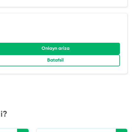
Onlayn ariza
Batafsil
i?