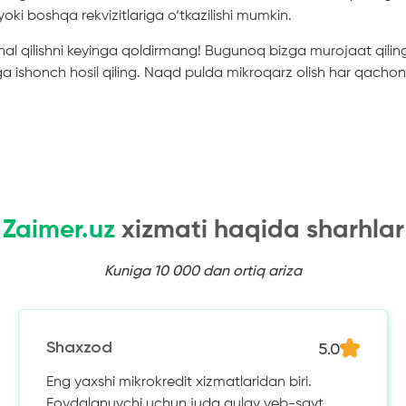
oki boshqa rekvizitlariga o‘tkazilishi mumkin.
 hal qilishni keyinga qoldirmang! Bugunoq bizga murojaat qilin
iga ishonch hosil qiling. Naqd pulda mikroqarz olish har qach
Zaimer.uz
xizmati haqida sharhlar
Kuniga 10 000 dan ortiq ariza
5.0
Shaxzod
Eng yaxshi mikrokredit xizmatlaridan biri.
Foydalanuvchi uchun juda qulay veb-sayt