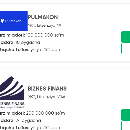
PULMAKON
MKT, Litsenziya №
rz miqdori:
100 000 000 so'm
ddati:
18 oygacha
tiqcha to'lov:
yiliga 25% dan
BIZNES FINANS
MKT, Litsenziya №46
rz miqdori:
200 000 000 so'm
ddati:
24 oygacha
tiqcha to'lov:
yiliga 25% dan