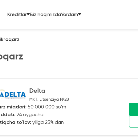
Kreditlar
Biz haqimizda
Yordam
ikroqarz
oqarz
Delta
MKT, Litsenziya №28
rz miqdori:
50 000 000 so'm
ddati:
24 oygacha
tiqcha to'lov:
yiliga 25% dan