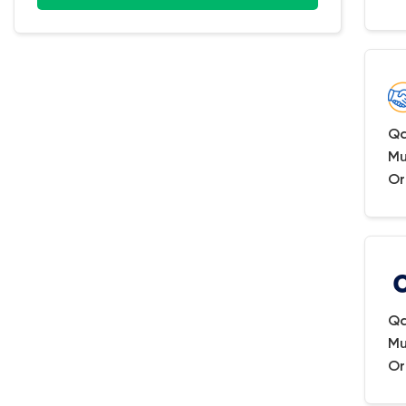
Qa
Mu
Or
Qa
Mu
Or