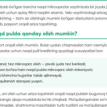
lzarb bo‘lgan barcha naqd mikroqarzlar saytimizda bir joyda
ish uchun qulay filtrni taqdim etamiz. Veb-saytimizdagi arizag
kiriting – tizim siz olishingiz mumkin bo‘lgan dasturlarni avtom
, pasport orqali ariza topshiring.
qd pulda qanday olish mumkin?
rt orqali olish mumkin. Bular uydan chiqmasdan ham rasmiyla
axslar uchun naqd pulli kreditning quyidagi xususiyatlari bor:
rsiz tez mikroqarz olish – javob juda tez beriladi;
omon bo‘lsa ham naqd pulda mikroqarz olish imkoniyati;
shimcha hujjatlar talab qilinmaydi;
qullanish darajasi yuqori.
b, uni olish uchun ariza topshirish orqali naqd puldan bugunoq 
angiz qisqa muddatda ko‘rib chiqiladi. Ma’qullangandan so‘ng
huningdek, shartnoma masofadan turib tuzilishi va ma’qullanga