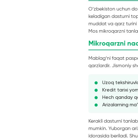
O‘zbekiston uchun do
keladigan dasturni top
muddat va qarz turini 
Mos mikroqarzni tanlab
Mikroqarzni na
Mablag‘ni faqat paspo
qarzlardir. Jismoniy sh
Uzoq tekshiruvla
Kredit tarixi y
Hech qanday qo‘
Arizalarning ma’
Kerakli dasturni tanla
mumkin. Yuborgan ariz
idorasida beriladi. S