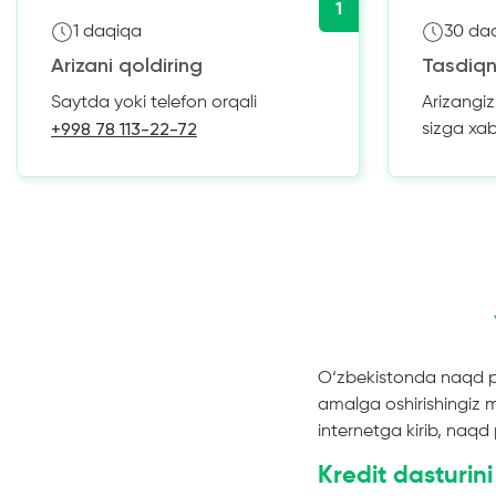
1
1 daqiqa
30 da
Arizani qoldiring
Tasdiqn
Saytda yoki telefon orqali
Arizangi
+998 78 113-22-72
sizga xa
O‘zbekistonda naqd pu
amalga oshirishingiz 
internetga kirib, naqd 
Kredit dasturini