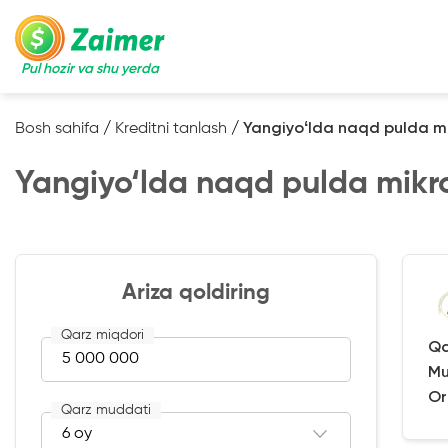
Pul hozir va shu yerda
Bosh sahifa
/
Kreditni tanlash
/
Yangiyoʻlda naqd pulda m
Yangiyo‘lda naqd pulda mikr
Ariza qoldiring
Qarz miqdori
Qa
Mu
Or
Qarz muddati