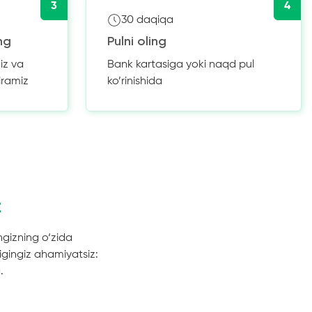
3
4
30 daqiqa
ng
Pulni oling
iz va
Bank kartasiga yoki naqd pul
iramiz
ko’rinishida
z
ngizning o‘zida
gingiz ahamiyatsiz:
.