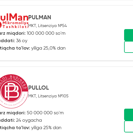
PULMAN
MKT, Litsenziya №54
rz miqdori:
100 000 000 so'm
ddati:
36 oy
tiqcha to'lov:
yiliga 25,0% dan
PULLOL
MKT, Litsenziya №105
rz miqdori:
50 000 000 so'm
ddati:
24 oygacha
tiqcha to'lov:
yiliga 25% dan