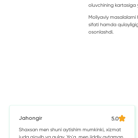
oluvchining kartasiga y
Moliyaviy masalalarni
sifati hamda qulaylig
osonlashdi.
5.0
Jahongir
Shaxsan men shuni aytishim mumkinki, xizmat
juda ajoyib va ​​qulay. Yo'q, men jiddiy aytaman,