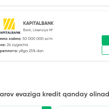
KAPITALBANK
Bank, Litsenziya №
мма займа:
50 000 000 so'm
ок:
24 oygacha
реплата:
yiliga 25% dan
arov evaziga kredit qanday olinad