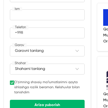
Ism
Telefon
Qa
+998
Mu
Or
Garov
Shahar
O‘zimning shaxsiy ma’lumotlarimni qayta
ishlashga rozilik beraman. Kelishuvlar bilan
tanishdim
Qa
Mu
Ariza yuborish
Or