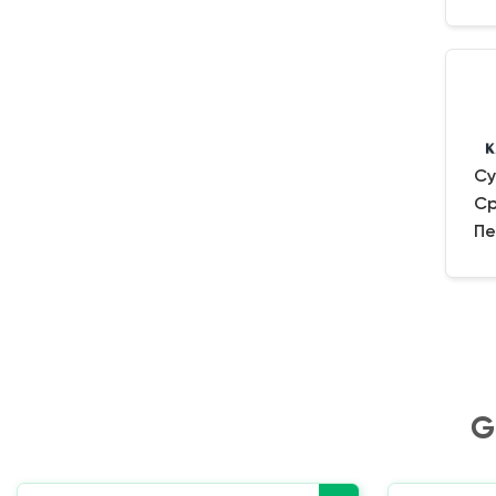
Су
Ср
Пе
G