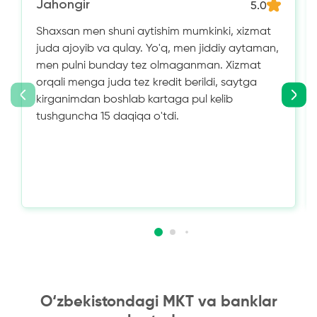
Jahongir
5.0
Shaxsan men shuni aytishim mumkinki, xizmat
juda ajoyib va ​​qulay. Yo'q, men jiddiy aytaman,
men pulni bunday tez olmaganman. Xizmat
orqali menga juda tez kredit berildi, saytga
kirganimdan boshlab kartaga pul kelib
tushguncha 15 daqiqa o'tdi.
O‘zbekistondagi MKT va banklar