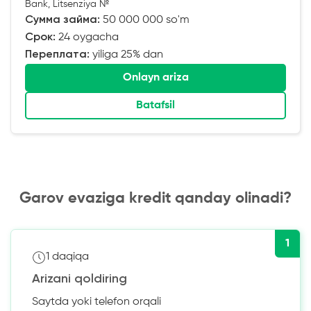
Bank, Litsenziya №
Сумма займа:
50 000 000 so'm
Срок:
24 oygacha
Переплата:
yiliga 25% dan
Onlayn ariza
Batafsil
Garov evaziga kredit qanday olinadi?
1
1 daqiqa
Arizani qoldiring
Saytda yoki telefon orqali