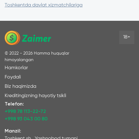
o‘tkazishni so‘ramaydi. Firibgarlardan
Toshkentda davlat xizmatchilariga
himoyalanish maqsadida my.gov.uz portali orqali
kredit shartnomalarini tuzishga taqiq o‘rnatish
mumkin.
18+
©
2022 - 2026
Hamma huquqlar
himoyalangan
Hamkorlar
Foydali
Biz haqimizda
Kreditingizning hayotiy tsikli
Telefon:
+998 78 113-22-72
+998 93 043 00 80
Manzil:
Toshkent sh., Yashnobod tumani,