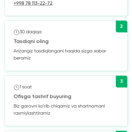
+998 78 113-22-72
2
30 daqiqa
Tasdiqni oling
Arizangiz tasdiqlangani haqida sizga xabar
beramiz
3
1 soat
Ofisga tashrif buyuring
Biz garovni ko’rib chiqamiz va shartnomani
rasmiylashtiramiz