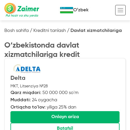
Oʻzbek
Pul hozir va shu yerda
Bosh sahifa
/
Kreditni tanlash
/
Davlat xizmatchilariga
Garov evaziga kredit
O‘zbekistonda davlat
Avto garov evaziga kredit
xizmatchilariga kredit
Ko’chmas mulk garov evaziga kredit
Foydali
Maxsus texnika garov evaziga kredit
Kreditingizning hayotiy tsikli
Delta
Kredit onlayn
Kalkulyator
MKT, Litsenziya №28
Qarz miqdori:
50 000 000 so'm
Tadbirkorlar uchun onlayn kredit
Muddati:
24 oygacha
Ortiqcha to'lov:
yiliga 25% dan
O‘zini o‘zi band qilganlar uchun onlayn
kredit
Onlayn ariza
Batafsil