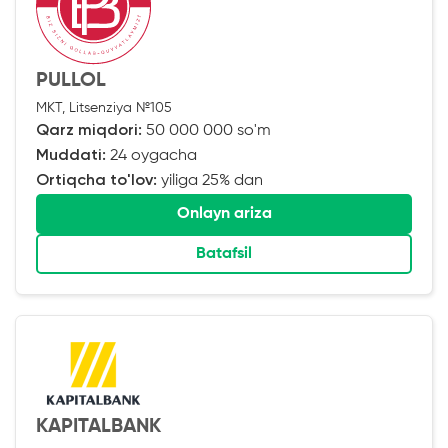
PULLOL
MKT, Litsenziya №105
Qarz miqdori:
50 000 000 so'm
Muddati:
24 oygacha
Ortiqcha to'lov:
yiliga 25% dan
Onlayn ariza
Batafsil
KAPITALBANK