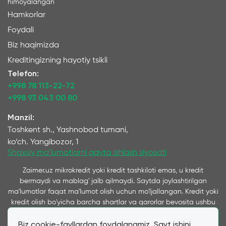
himoyalangan
Hamkorlar
Foydali
Biz haqimizda
Kreditingizning hayotiy tsikli
Telefon:
+998 78 113-22-72
+998 93 043 00 80
Manzil:
Toshkent sh., Yashnobod tumani,
ko‘ch. Yangibozor, 1
Shaxsiy ma'lumotlarni qayta ishlash siyosati
Zaimer.uz mikrokredit yoki kredit tashkiloti emas, u kredit
bermaydi va mablag' jalb qilmaydi. Saytda joylashtirilgan
ma'lumotlar faqat ma'lumot olish uchun mo'ljallangan. Kredit yoki
kredit olish bo'yicha barcha shartlar va qarorlar bevosita ushbu
xizmatlarni ko'rsatuvchi kompaniyalar tomonidan qabul qilinadi
Biz cookie-fayllardan foydalanamiz. Sayt ishini
va ushbu saytda taqdim etiladi. Ta’kidlash joizki, bizning