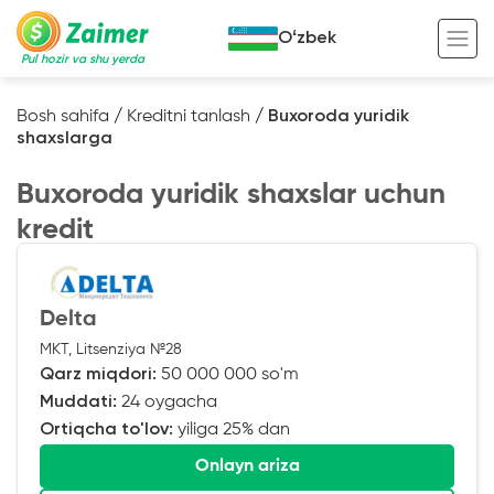
Oʻzbek
Pul hozir va shu yerda
Bosh sahifa
/
Kreditni tanlash
/
Buxoroda yuridik
shaxslarga
Garov evaziga kredit
Buxoroda yuridik shaxslar uchun
Avto garov evaziga kredit
kredit
Ko’chmas mulk garov evaziga kredit
Foydali
Maxsus texnika garov evaziga kredit
Kreditingizning hayotiy tsikli
Delta
Kredit onlayn
Kalkulyator
MKT, Litsenziya №28
Tadbirkorlar uchun onlayn kredit
Qarz miqdori:
50 000 000 so'm
Muddati:
24 oygacha
O‘zini o‘zi band qilganlar uchun onlayn
kredit
Ortiqcha to'lov:
yiliga 25% dan
Onlayn ariza