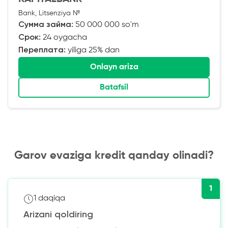
Bank, Litsenziya №
Сумма займа:
50 000 000 so'm
Срок:
24 oygacha
Переплата:
yiliga 25% dan
Onlayn ariza
Batafsil
Garov evaziga kredit qanday olinadi?
1
1 daqiqa
Arizani qoldiring