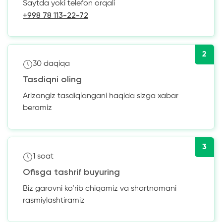
Saytda yoki telefon orqali
+998 78 113-22-72
2
30 daqiqa
Tasdiqni oling
Arizangiz tasdiqlangani haqida sizga xabar
beramiz
3
1 soat
Ofisga tashrif buyuring
Biz garovni ko’rib chiqamiz va shartnomani
rasmiylashtiramiz