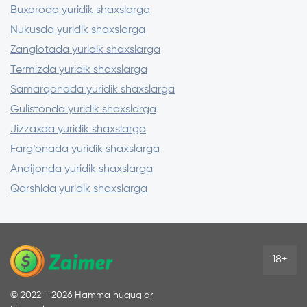
kreditlari
Buxoroda yuridik shaxslarga
To‘lovni kechiktirish bilan ishlashda –
Nukusda yuridik shaxslarga
faktoring
Zangiotada yuridik shaxslarga
Termizda yuridik shaxslarga
Samarqandda yuridik shaxslarga
Gulistonda yuridik shaxslarga
Jizzaxda yuridik shaxslarga
Farg‘onada yuridik shaxslarga
Andijonda yuridik shaxslarga
Qarshida yuridik shaxslarga
18+
©
2022 - 2026
Hamma huquqlar