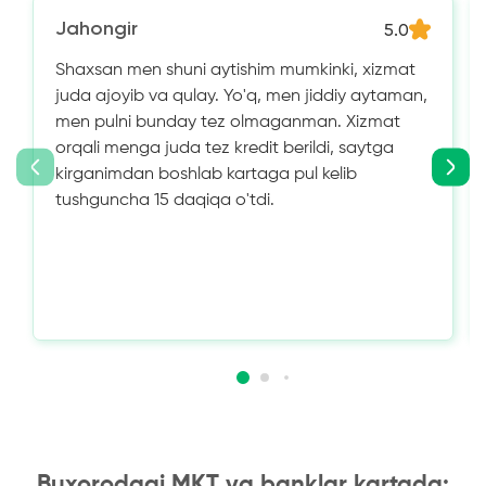
Jahongir
5.0
Shaxsan men shuni aytishim mumkinki, xizmat
juda ajoyib va ​​qulay. Yo'q, men jiddiy aytaman,
men pulni bunday tez olmaganman. Xizmat
orqali menga juda tez kredit berildi, saytga
kirganimdan boshlab kartaga pul kelib
tushguncha 15 daqiqa o'tdi.
Buxorodagi MKT va banklar kartada: