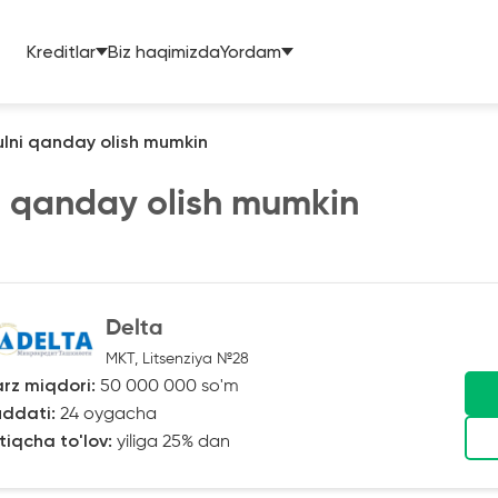
Kreditlar
Biz haqimizda
Yordam
ni qanday olish mumkin
 qanday olish mumkin
Delta
MKT, Litsenziya №28
rz miqdori:
50 000 000 so'm
ddati:
24 oygacha
tiqcha to'lov:
yiliga 25% dan