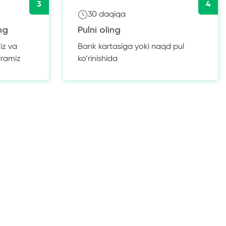
3
4
30 daqiqa
ng
Pulni oling
iz va
Bank kartasiga yoki naqd pul
iramiz
ko’rinishida