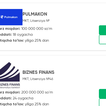
PULMAKON
MKT, Litsenziya №
rz miqdori:
100 000 000 so'm
ddati:
18 oygacha
tiqcha to'lov:
yiliga 25% dan
BIZNES FINANS
MKT, Litsenziya №46
rz miqdori:
200 000 000 so'm
ddati:
24 oygacha
tiqcha to'lov:
yiliga 25% dan