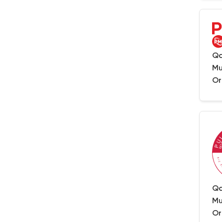
Qa
Mu
Or
Qa
Mu
Or