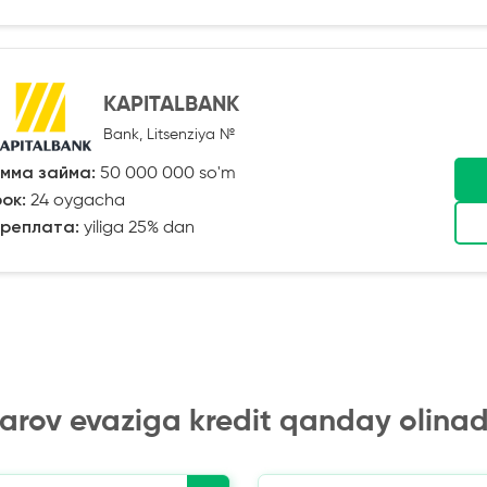
KAPITALBANK
Bank, Litsenziya №
мма займа:
50 000 000 so'm
ок:
24 oygacha
реплата:
yiliga 25% dan
arov evaziga kredit qanday olinad