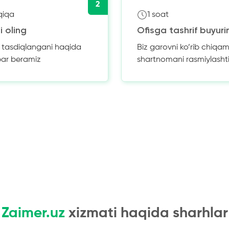
2
qiqa
1 soat
i oling
Ofisga tashrif buyuri
z tasdiqlangani haqida
Biz garovni ko’rib chiqam
bar beramiz
shartnomani rasmiylasht
Zaimer.uz
xizmati haqida sharhlar