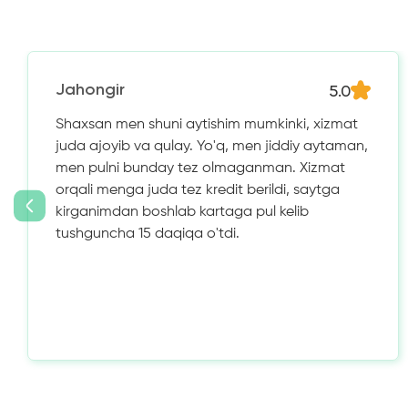
5.0
Jahongir
Shaxsan men shuni aytishim mumkinki, xizmat
juda ajoyib va ​​qulay. Yo'q, men jiddiy aytaman,
men pulni bunday tez olmaganman. Xizmat
orqali menga juda tez kredit berildi, saytga
kirganimdan boshlab kartaga pul kelib
tushguncha 15 daqiqa o'tdi.