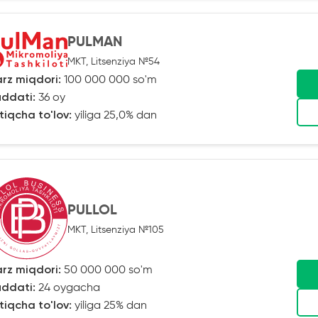
PULMAN
MKT, Litsenziya №54
rz miqdori:
100 000 000 so'm
ddati:
36 oy
tiqcha to'lov:
yiliga 25,0% dan
PULLOL
MKT, Litsenziya №105
rz miqdori:
50 000 000 so'm
ddati:
24 oygacha
tiqcha to'lov:
yiliga 25% dan