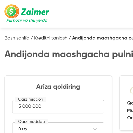
Pul hozir va shu yerda
Bosh sahifa
/
Kreditni tanlash
/
Andijonda maoshgacha pul
Andijonda maoshgacha pulni
Ariza qoldiring
Qarz miqdori
Qa
Mu
Or
Qarz muddati