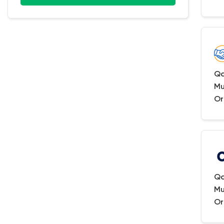
Qa
Mu
Or
Qa
Mu
Or