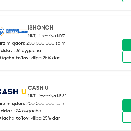
ISHONCH
MKT, Litsenziya №67
rz miqdori:
200 000 000 so'm
ddati:
36 oygacha
tiqcha to'lov:
yiliga 25% dan
CASH U
MKT, Litsenziya № 62
rz miqdori:
200 000 000 so'm
ddati:
24 oygacha
tiqcha to'lov:
yiliga 25% dan