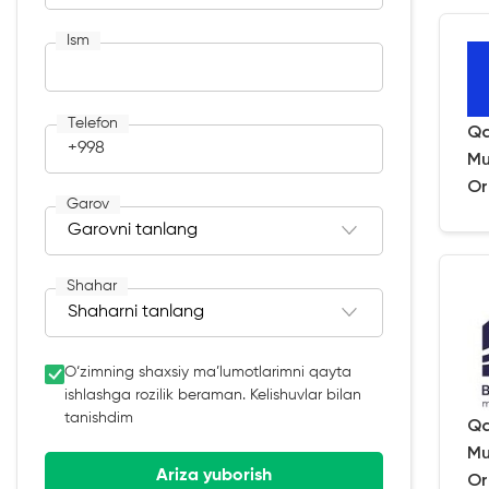
Ism
Telefon
Qa
+998
Mu
Or
Garov
Shahar
O‘zimning shaxsiy ma’lumotlarimni qayta
ishlashga rozilik beraman. Kelishuvlar bilan
tanishdim
Qa
Mu
Ariza yuborish
Or