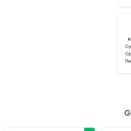
Су
Ср
Пе
G