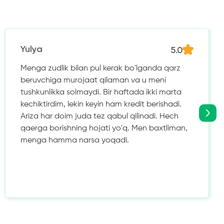
5.0
Yulya
Menga zudlik bilan pul kerak bo'lganda qarz
beruvchiga murojaat qilaman va u meni
tushkunlikka solmaydi. Bir haftada ikki marta
kechiktirdim, lekin keyin ham kredit berishadi.
Ariza har doim juda tez qabul qilinadi. Hech
qaerga borishning hojati yo'q. Men baxtliman,
menga hamma narsa yoqadi.