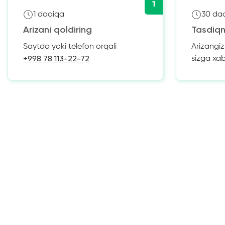
1
1 daqiqa
30 da
Arizani qoldiring
Tasdiqn
Saytda yoki telefon orqali
Arizangi
+998 78 113-22-72
sizga xa