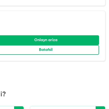
Onlayn ariza
Batafsil
i?