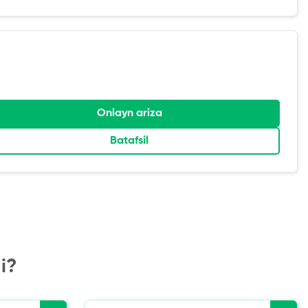
Onlayn ariza
Batafsil
i?