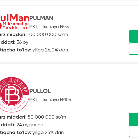
PULMAN
MKT, Litsenziya №54
rz miqdori:
100 000 000 so'm
ddati:
36 oy
tiqcha to'lov:
yiliga 25,0% dan
PULLOL
MKT, Litsenziya №105
rz miqdori:
50 000 000 so'm
ddati:
24 oygacha
tiqcha to'lov:
yiliga 25% dan