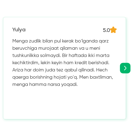
5.0
Yulya
Menga zudlik bilan pul kerak bo'lganda qarz
beruvchiga murojaat qilaman va u meni
tushkunlikka solmaydi. Bir haftada ikki marta
kechiktirdim, lekin keyin ham kredit berishadi.
Ariza har doim juda tez qabul qilinadi. Hech
qaerga borishning hojati yo'q. Men baxtliman,
menga hamma narsa yoqadi.