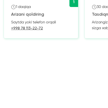
1
1 daqiqa
30 da
Arizani qoldiring
Tasdiqn
Saytda yoki telefon orqali
Arizangi
+998 78 113-22-72
sizga xa