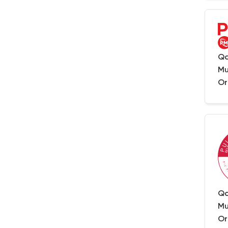
Qa
Mu
Or
Qa
Mu
Or