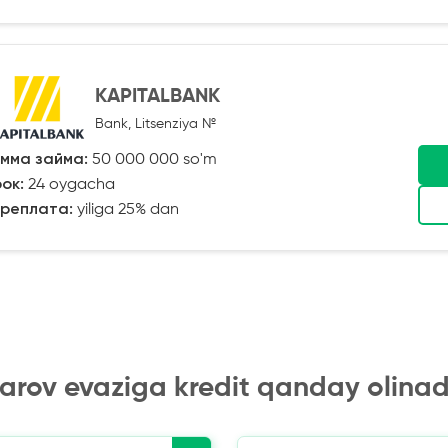
KAPITALBANK
Bank, Litsenziya №
мма займа:
50 000 000 so'm
ок:
24 oygacha
реплата:
yiliga 25% dan
arov evaziga kredit qanday olinad