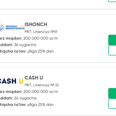
ISHONCH
MKT, Litsenziya №67
rz miqdori:
200 000 000 so'm
ddati:
36 oygacha
tiqcha to'lov:
yiliga 25% dan
CASH U
MKT, Litsenziya № 62
rz miqdori:
200 000 000 so'm
ddati:
24 oygacha
tiqcha to'lov:
yiliga 25% dan