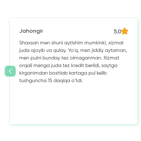
5.0
Jahongir
Shaxsan men shuni aytishim mumkinki, xizmat
juda ajoyib va ​​qulay. Yo'q, men jiddiy aytaman,
men pulni bunday tez olmaganman. Xizmat
orqali menga juda tez kredit berildi, saytga
kirganimdan boshlab kartaga pul kelib
tushguncha 15 daqiqa o'tdi.