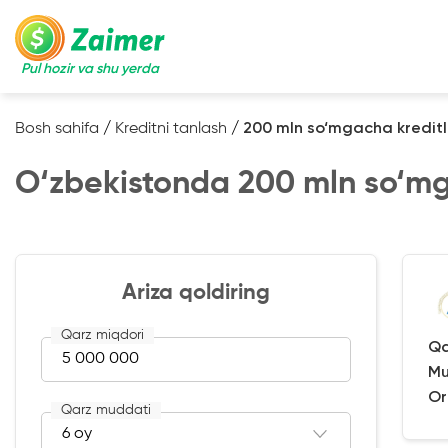
Pul hozir va shu yerda
Bosh sahifa
/
Kreditni tanlash
/
200 mln so‘mgacha kreditl
O‘zbekistonda 200 mln so‘mg
Ariza qoldiring
Qarz miqdori
Qa
Mu
Or
Qarz muddati