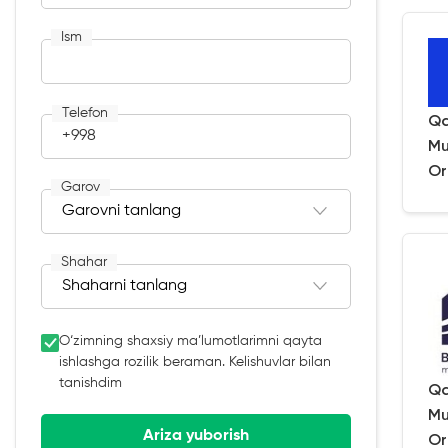
Ism
Telefon
Qa
+998
Mu
Or
Garov
Shahar
O‘zimning shaxsiy ma’lumotlarimni qayta
ishlashga rozilik beraman. Kelishuvlar bilan
tanishdim
Qa
Mu
Ariza yuborish
Or