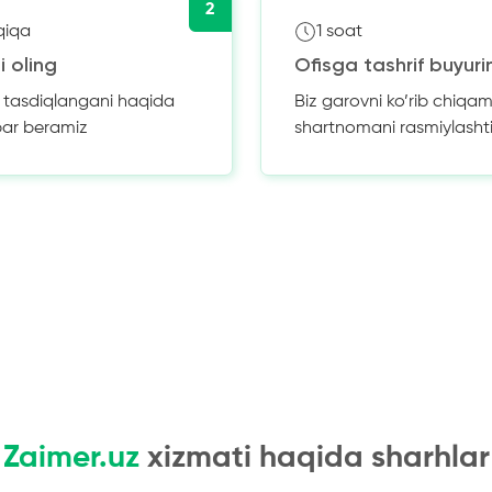
2
qiqa
1 soat
i oling
Ofisga tashrif buyuri
z tasdiqlangani haqida
Biz garovni ko’rib chiqam
bar beramiz
shartnomani rasmiylasht
Zaimer.uz
xizmati haqida sharhlar