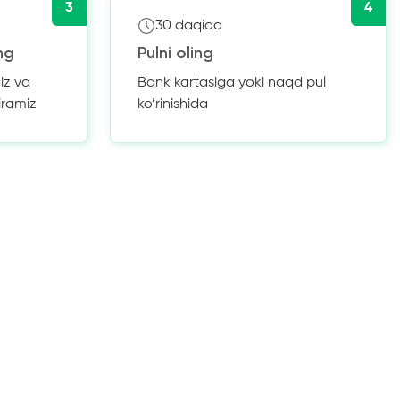
3
4
30 daqiqa
ng
Pulni oling
iz va
Bank kartasiga yoki naqd pul
iramiz
ko’rinishida