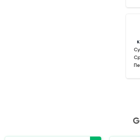
Су
Ср
Пе
G