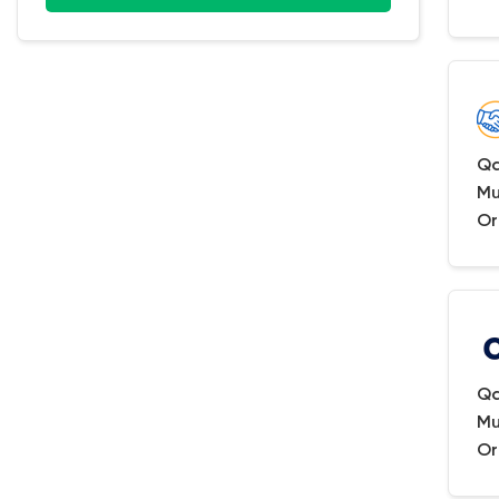
Qa
Mu
Or
Qa
Mu
Or