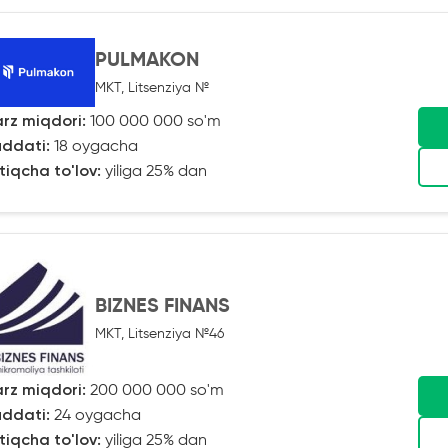
PULMAKON
MKT, Litsenziya №
rz miqdori:
100 000 000 so'm
ddati:
18 oygacha
tiqcha to'lov:
yiliga 25% dan
BIZNES FINANS
MKT, Litsenziya №46
rz miqdori:
200 000 000 so'm
ddati:
24 oygacha
tiqcha to'lov:
yiliga 25% dan