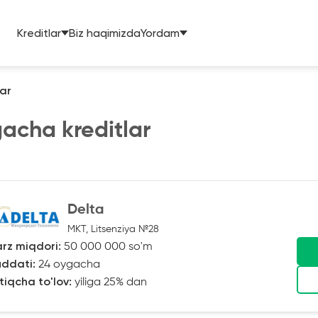
Kreditlar
Biz haqimizda
Yordam
ar
acha kreditlar
Delta
MKT, Litsenziya №28
rz miqdori:
50 000 000 so'm
ddati:
24 oygacha
tiqcha to'lov:
yiliga 25% dan