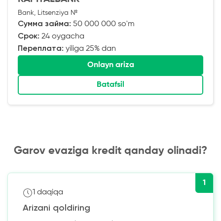
Bank, Litsenziya №
Сумма займа:
50 000 000 so'm
Срок:
24 oygacha
Переплата:
yiliga 25% dan
Onlayn ariza
Batafsil
Garov evaziga kredit qanday olinadi?
1
1 daqiqa
Arizani qoldiring