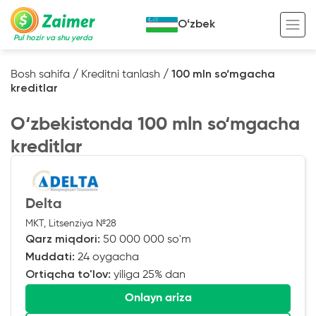
Oʻzbek
Pul hozir va shu yerda
Bosh sahifa
/
Kreditni tanlash
/
100 mln so‘mgacha
kreditlar
Garov evaziga kredit
O‘zbekistonda 100 mln so‘mgacha
Avto garov evaziga kredit
kreditlar
Ko’chmas mulk garov evaziga kredit
Foydali
Maxsus texnika garov evaziga kredit
Kreditingizning hayotiy tsikli
Delta
Kredit onlayn
Kalkulyator
MKT, Litsenziya №28
Tadbirkorlar uchun onlayn kredit
Qarz miqdori:
50 000 000 so'm
Muddati:
24 oygacha
O‘zini o‘zi band qilganlar uchun onlayn
kredit
Ortiqcha to'lov:
yiliga 25% dan
Onlayn ariza