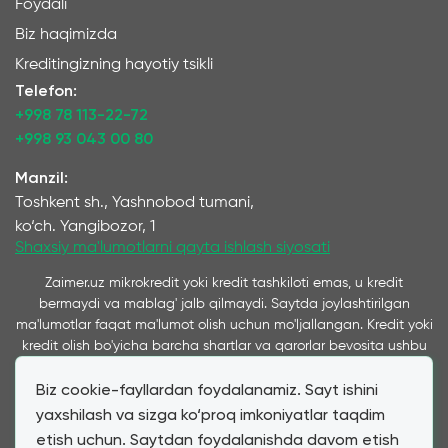
Foydali
Biz haqimizda
Kreditingizning hayotiy tsikli
Telefon:
+998 78 113-22-72
+998 93 043 00 80
Manzil:
Toshkent sh., Yashnobod tumani,
ko‘ch. Yangibozor, 1
Shaxsiy ma'lumotlarni qayta ishlash siyosati
Zaimer.uz mikrokredit yoki kredit tashkiloti emas, u kredit
bermaydi va mablag' jalb qilmaydi. Saytda joylashtirilgan
ma'lumotlar faqat ma'lumot olish uchun mo'ljallangan. Kredit yoki
kredit olish bo'yicha barcha shartlar va qarorlar bevosita ushbu
xizmatlarni ko'rsatuvchi kompaniyalar tomonidan qabul qilinadi
Biz cookie-fayllardan foydalanamiz. Sayt ishini
va ushbu saytda taqdim etiladi. Ta’kidlash joizki, bizning
xizmatimiz orqali taqdim etilayotgan kredit va qarz shartlari
yaxshilash va sizga ko‘proq imkoniyatlar taqdim
mijozning bevosita murojaatiga ko‘ra hamkor mikromoliya
etish uchun. Saytdan foydalanishda davom etish