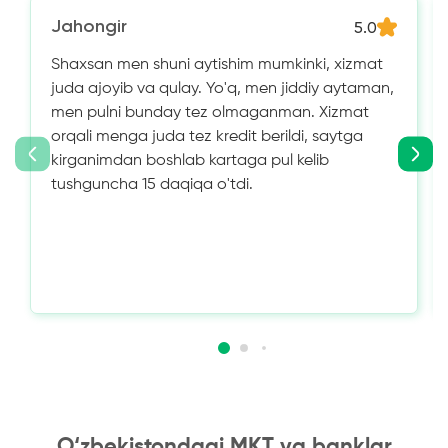
Jahongir
5.0
Shaxsan men shuni aytishim mumkinki, xizmat
juda ajoyib va ​​qulay. Yo'q, men jiddiy aytaman,
men pulni bunday tez olmaganman. Xizmat
orqali menga juda tez kredit berildi, saytga
kirganimdan boshlab kartaga pul kelib
tushguncha 15 daqiqa o'tdi.
O‘zbekistondagi MKT va banklar