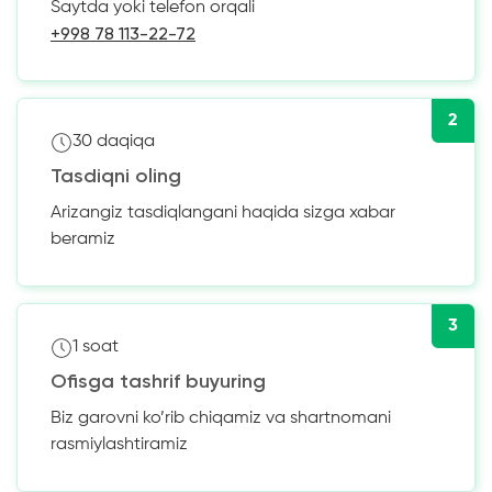
Saytda yoki telefon orqali
+998 78 113-22-72
2
30 daqiqa
Tasdiqni oling
Arizangiz tasdiqlangani haqida sizga xabar
beramiz
3
1 soat
Ofisga tashrif buyuring
Biz garovni ko’rib chiqamiz va shartnomani
rasmiylashtiramiz